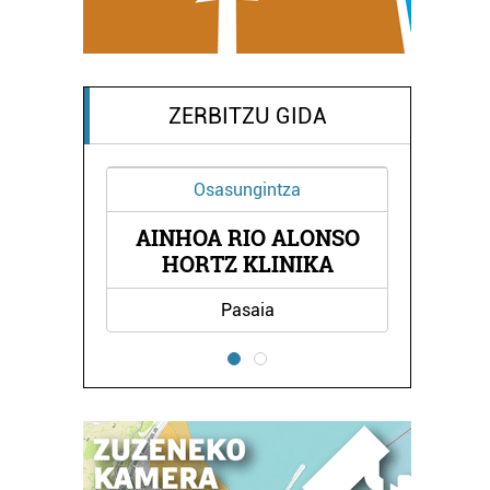
ZERBITZU GIDA
Osasungintza
AINHOA RIO ALONSO
NDA
E
HORTZ KLINIKA
Pasaia