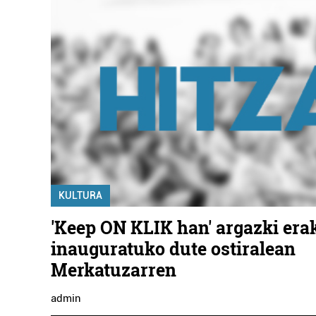
KULTURA
'Keep ON KLIK han' argazki era
inauguratuko dute ostiralean
Merkatuzarren
admin