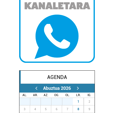
AGENDA
Abuztua 2026
AL.
AR.
AZ.
OG.
OL.
LR.
IG.
27
28
29
30
31
1
2
3
4
5
6
7
8
9