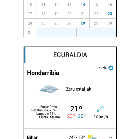
10
11
12
13
14
15
16
17
18
19
20
21
22
23
24
25
26
27
28
29
30
31
1
2
3
4
5
6
EGURALDIA
Iturria:
Hondarribia
Zeru estaliak
21º
Euria:
0mm
Hezetasuna:
76%
Lainoak:
91%
23º
20º
10 km/h
Elurra:
4400m
Bihar
24º
18º