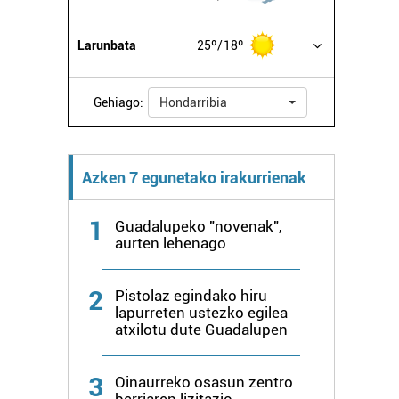
Larunbata
25º
18º
Gehiago:
Hondarribia
Azken 7 egunetako irakurrienak
1
Guadalupeko "novenak",
aurten lehenago
2
Pistolaz egindako hiru
lapurreten ustezko egilea
atxilotu dute Guadalupen
3
Oinaurreko osasun zentro