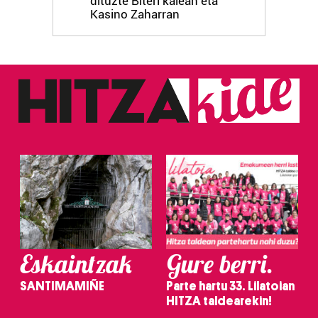
dituzte Biteri kalean eta
Kasino Zaharran
Eskaintzak
Gure berri.
SANTIMAMIÑE
Parte hartu 33. Lilatoian
HITZA taldearekin!