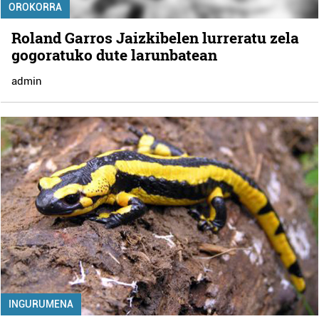
OROKORRA
Roland Garros Jaizkibelen lurreratu zela
gogoratuko dute larunbatean
admin
INGURUMENA