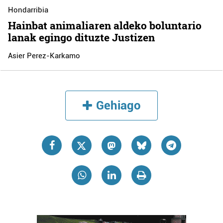
Hondarribia
Hainbat animaliaren aldeko boluntario
lanak egingo dituzte Justizen
Asier Perez-Karkamo
Gehiago