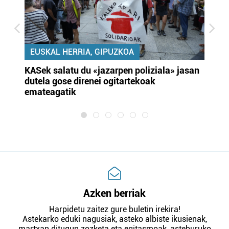
EUSKAL HERRIA, GIPUZKOA
KASek salatu du «jazarpen poliziala» jasan
Pa
dutela gose direnei ogitartekoak
da
emateagatik
«s
Azken berriak
Harpidetu zaitez gure buletin irekira!
Astekarko eduki nagusiak, asteko albiste ikusienak,
martxan ditugun zozketa eta egitasmoak, asteburuko