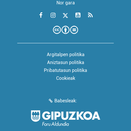
Nor gara
Argitalpen politika
Aniztasun politika
Pribatutasun politika
Cookieak
Babesleak: