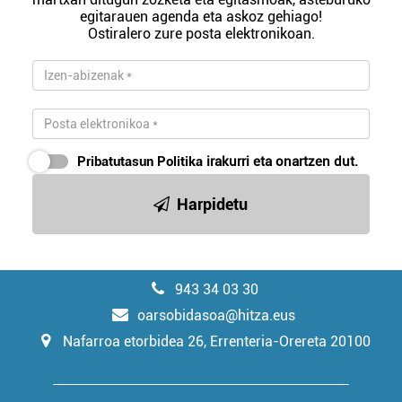
egitarauen agenda eta askoz gehiago!
Ostiralero zure posta elektronikoan.
Pribatutasun Politika
irakurri eta onartzen dut.
Harpidetu
943 34 03 30
oarsobidasoa@hitza.eus
Nafarroa etorbidea 26, Errenteria-Orereta 20100