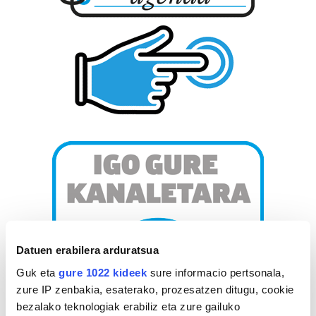
Datuen erabilera arduratsua
Guk eta
gure 1022 kideek
sure informacio pertsonala,
zure IP zenbakia, esaterako, prozesatzen ditugu, cookie
bezalako teknologiak erabiliz eta zure gailuko