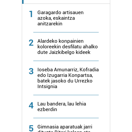
fitxategiak erabiltzen ditu. Zure esperientzia eta
zerbitzuak hobetzeko asmoz, cookie teknologiaz
1
Garagardo artisauen
baliatzen gara. Ohar hau onartuz gero, teknologia hori
azoka, eskaintza
anitzarekin
erabiltzeko baimen esplizitua ematen diguzu.
Gehiago
irakurri
2
Alardeko konpainien
koloreekin desfilatu ahalko
dute Jaizkibelgo kideek
3
Ioseba Amunarriz, Kofradia
edo Izugarria Konpartsa,
batek jasoko du Urrezko
Intsignia
4
Lau bandera, lau lehia
ezberdin
5
Gimnasia aparatuak jarri