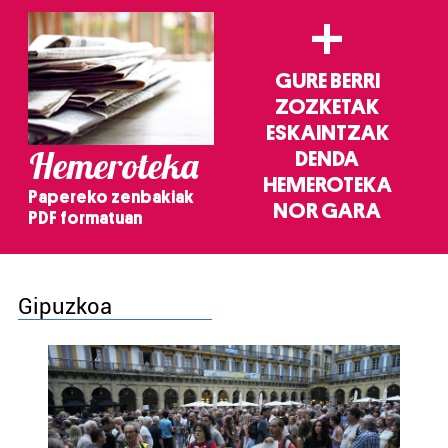
+
GURE BERRI
ZOZKETAK
ESKAINTZAK
Hemeroteka
DENDA
HEMEROTEKA
Papereko zenbakiak
NOR GARA
PDF formatuan
Gipuzkoa