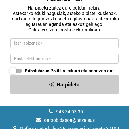
Harpidetu zaitez gure buletin irekira!
Astekarko eduki nagusiak, asteko albiste ikusienak,
martxan ditugun zozketa eta egitasmoak, asteburuko
egitarauen agenda eta askoz gehiago!
Ostiralero zure posta elektronikoan.
Pribatutasun Politika
irakurri eta onartzen dut.
Harpidetu
943 34 03 30
oarsobidasoa@hitza.eus
Nafarroa etorbidea 26, Errenteria-Orereta 20100