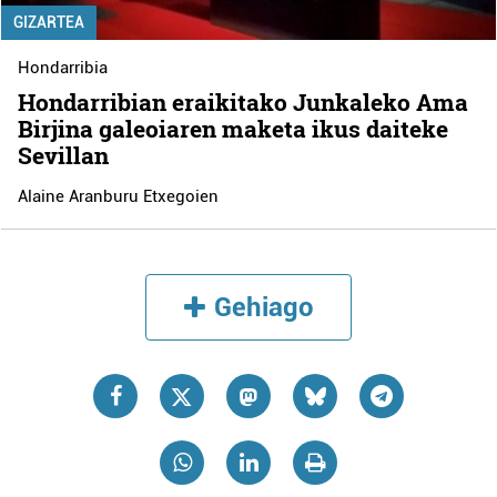
GIZARTEA
Hondarribia
Hondarribian eraikitako Junkaleko Ama
Birjina galeoiaren maketa ikus daiteke
Sevillan
Alaine Aranburu Etxegoien
Gehiago