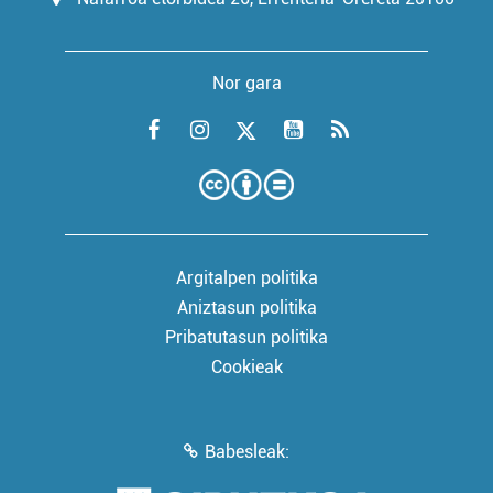
Nor gara
Argitalpen politika
Aniztasun politika
Pribatutasun politika
Cookieak
Babesleak: