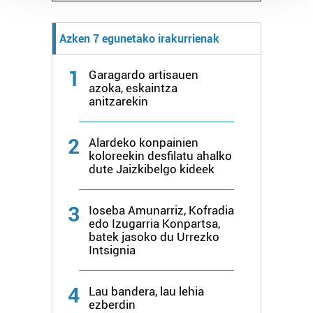
Guk eta gure bazkideek zure datu pertsonalak
prozesatzen ditugu, zure IP zenbakia, besteak beste,
Azken 7 egunetako irakurrienak
teknologia erabiliz, cookieak adibidez, iragarki eta eduki
pertsonalizatuak eskaintzeko, iragarkiak eta edukia
1
Garagardo artisauen
neurtzeko, jendeari buruzko informazioa biltzeko eta
azoka, eskaintza
produktuak garatzeko. Zure datuak nork eta zertarako
anitzarekin
erabiltzen dituen hauta dezakezu.
2
Bazkide batzuek ez dizute baimenik eskatzen, eta beren
Alardeko konpainien
koloreekin desfilatu ahalko
interes komertzial legitimoetan babesten dira. Ikusi gure
dute Jaizkibelgo kideek
bazkideen zerrenda, beren ustez zein helburutarako
duten interes legitimoa eta horren aurka nola egin
3
dezakezun ikusteko.
Ioseba Amunarriz, Kofradia
edo Izugarria Konpartsa,
batek jasoko du Urrezko
Lortu zure datu pertsonalak prozesatzeko moduari
Intsignia
buruzko informazio gehiago eta ezarri zure lehentasunak
datuen atalean. Edozein unetan alda edo ken dezakezu
4
Lau bandera, lau lehia
zure baimena Cookieen adierazpenean.
ezberdin