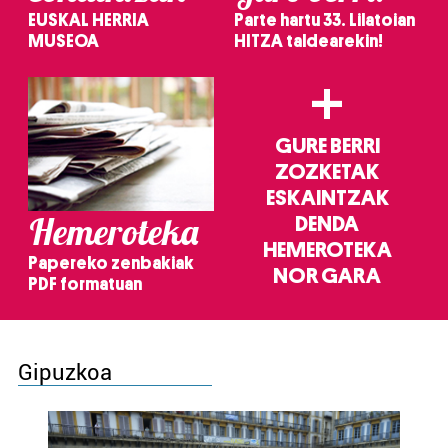
EUSKAL HERRIA
Parte hartu 33. Lilatoian
MUSEOA
HITZA taldearekin!
+
GURE BERRI
ZOZKETAK
ESKAINTZAK
Hemeroteka
DENDA
HEMEROTEKA
Papereko zenbakiak
NOR GARA
PDF formatuan
Gipuzkoa