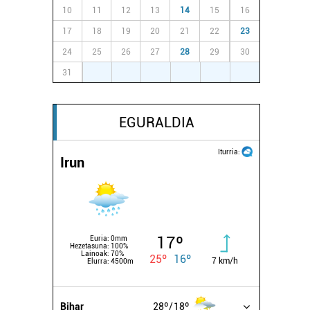
10
11
12
13
14
15
16
17
18
19
20
21
22
23
24
25
26
27
28
29
30
31
1
2
3
4
5
6
EGURALDIA
Iturria:
Irun
17º
Euria:
0mm
Hezetasuna:
100%
Lainoak:
70%
25º
16º
7 km/h
Elurra:
4500m
Bihar
28º
18º