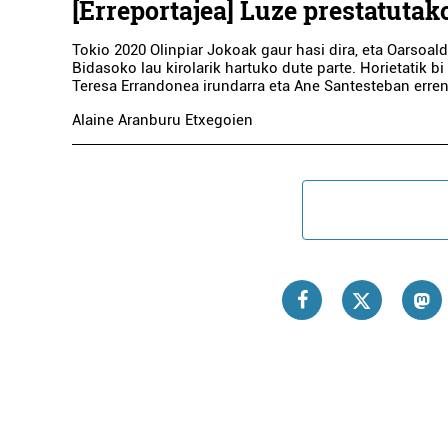
[Erreportajea] Luze prestatutak
Tokio 2020 Olinpiar Jokoak gaur hasi dira, eta Oarsoal
Bidasoko lau kirolarik hartuko dute parte. Horietatik 
Teresa Errandonea irundarra eta Ane Santesteban errent
Alaine Aranburu Etxegoien