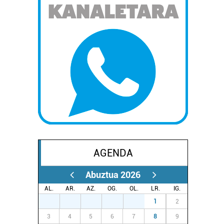
AGENDA
Abuztua 2026
AL.
AR.
AZ.
OG.
OL.
LR.
IG.
27
28
29
30
31
1
2
3
4
5
6
7
8
9