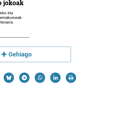
o jokoak
deko eta
bi emakumeak:
eriarra.
Gehiago