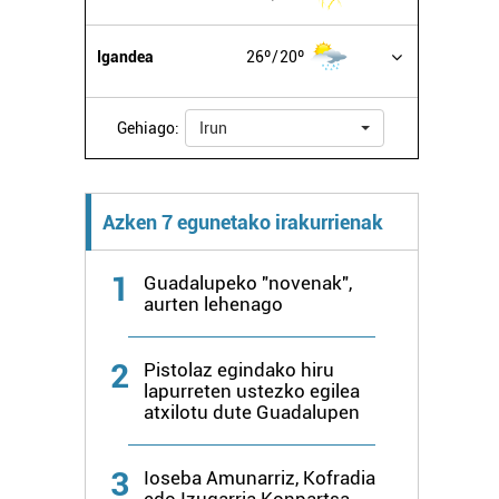
Igandea
26º
20º
Gehiago:
Irun
Azken 7 egunetako irakurrienak
1
Guadalupeko "novenak",
aurten lehenago
2
Pistolaz egindako hiru
lapurreten ustezko egilea
atxilotu dute Guadalupen
3
Ioseba Amunarriz, Kofradia