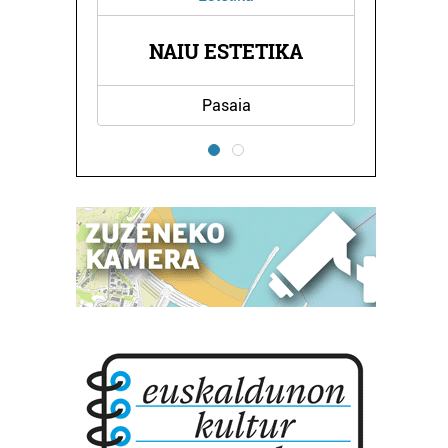
NAIU ESTETIKA
CLINICAUDIO
Pasaia
Errenteria-Orereta