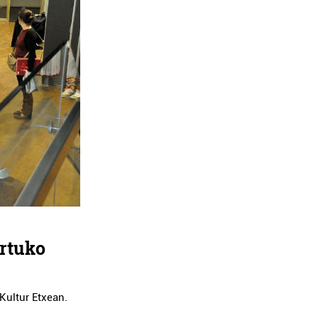
ertuko
Kultur Etxean.