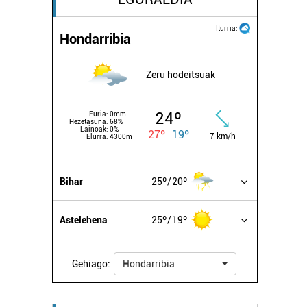
Iturria:
Hondarribia
Zeru hodeitsuak
24º
Euria:
0mm
Hezetasuna:
68%
Lainoak:
0%
27º
19º
7 km/h
Elurra:
4300m
Bihar
25º
20º
Astelehena
25º
19º
Gehiago:
Hondarribia