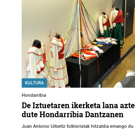
KULTURA
Hondarribia
De Iztuetaren ikerketa lana azt
dute Hondarribia Dantzanen
Juan Antonio Urbeltz folkloristak hitzaldia emango du 