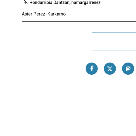
Hondarribia Dantzan, hamargarrenez
Asier Perez-Karkamo