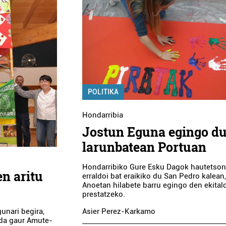
POLITIKA
Hondarribia
Jostun Eguna egingo du
larunbatean Portuan
Hondarribiko Gure Esku Dagok hautetson
en aritu
erraldoi bat eraikiko du San Pedro kalean
Anoetan hilabete barru egingo den ekital
prestatzeko.
unari begira,
Asier Perez-Karkamo
 da gaur Amute-