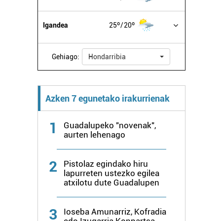
Igandea
25º
20º
Gehiago:
Hondarribia
Azken 7 egunetako irakurrienak
1
Guadalupeko "novenak",
aurten lehenago
2
Pistolaz egindako hiru
lapurreten ustezko egilea
atxilotu dute Guadalupen
3
Ioseba Amunarriz, Kofradia