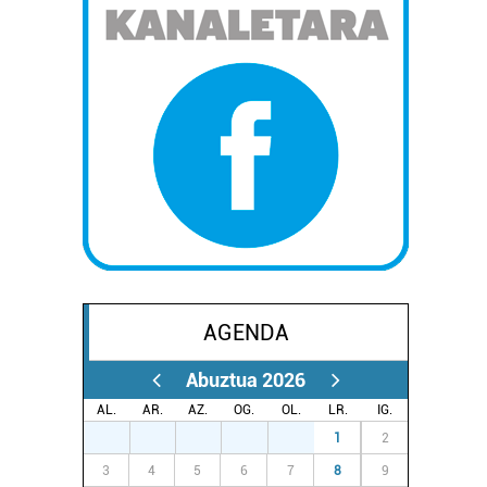
AGENDA
Abuztua 2026
AL.
AR.
AZ.
OG.
OL.
LR.
IG.
27
28
29
30
31
1
2
3
4
5
6
7
8
9