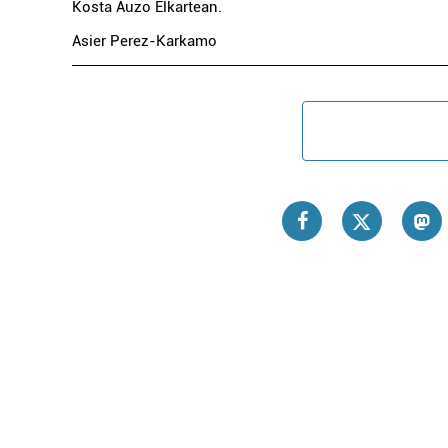
Kosta Auzo Elkartean.
Asier Perez-Karkamo