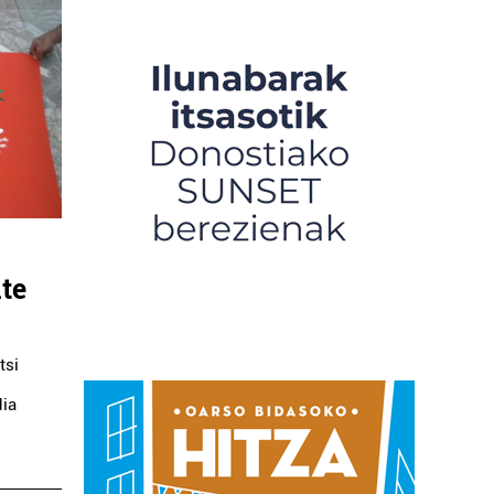
te
tsi
,
dia