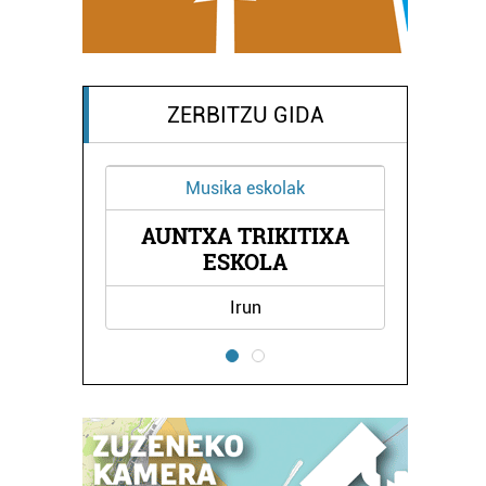
ZERBITZU GIDA
k
Janari dendak
TIXA
SANTAMARIA
ARRANDEGIA
Pasaia