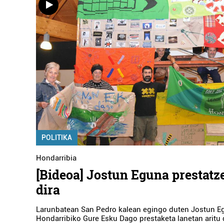
POLITIKA
Hondarribia
[Bideoa] Jostun Eguna prestatz
dira
Larunbatean San Pedro kalean egingo duten Jostun Eg
Hondarribiko Gure Esku Dago prestaketa lanetan aritu