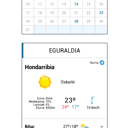
10
11
12
13
14
15
16
17
18
19
20
21
22
23
24
25
26
27
28
29
30
31
1
2
3
4
5
6
EGURALDIA
Iturria:
Hondarribia
Oskarbi
23º
Euria:
0mm
Hezetasuna:
70%
Lainoak:
0%
24º
17º
10 km/h
Elurra:
4500m
Bihar
27º
18º