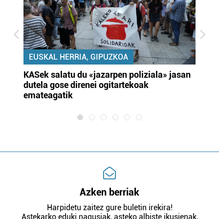
EUSKAL HERRIA, GIPUZKOA
KASek salatu du «jazarpen poliziala» jasan
Pa
dutela gose direnei ogitartekoak
da
emateagatik
«s
Azken berriak
Harpidetu zaitez gure buletin irekira!
Astekarko eduki nagusiak, asteko albiste ikusienak,