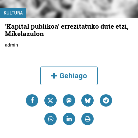
KULTURA
'Kapital publikoa' errezitatuko dute etzi,
Mikelazulon
admin
Gehiago