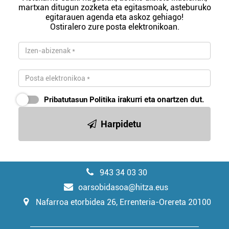
martxan ditugun zozketa eta egitasmoak, asteburuko
egitarauen agenda eta askoz gehiago!
Ostiralero zure posta elektronikoan.
Pribatutasun Politika
irakurri eta onartzen dut.
Harpidetu
943 34 03 30
oarsobidasoa@hitza.eus
Nafarroa etorbidea 26, Errenteria-Orereta 20100