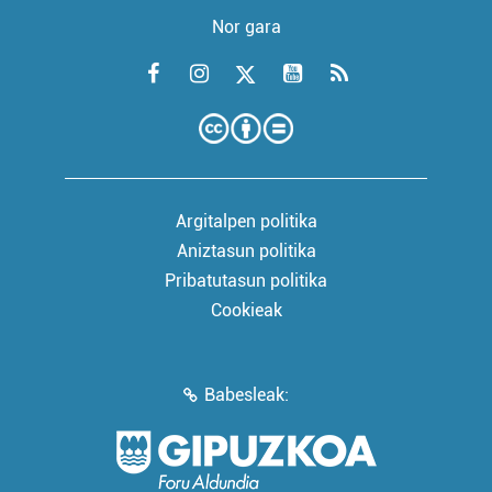
Nor gara
Argitalpen politika
Aniztasun politika
Pribatutasun politika
Cookieak
Babesleak: