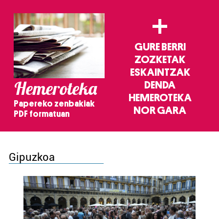
+
GURE BERRI
ZOZKETAK
ESKAINTZAK
Hemeroteka
DENDA
HEMEROTEKA
Papereko zenbakiak
NOR GARA
PDF formatuan
Gipuzkoa