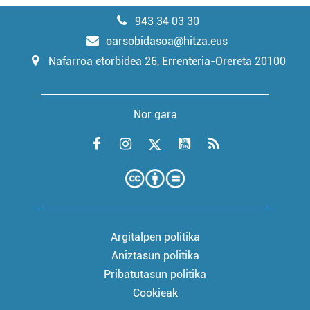
943 34 03 30
oarsobidasoa@hitza.eus
Nafarroa etorbidea 26, Errenteria-Orereta 20100
Nor gara
Argitalpen politika
Aniztasun politika
Pribatutasun politika
Cookieak