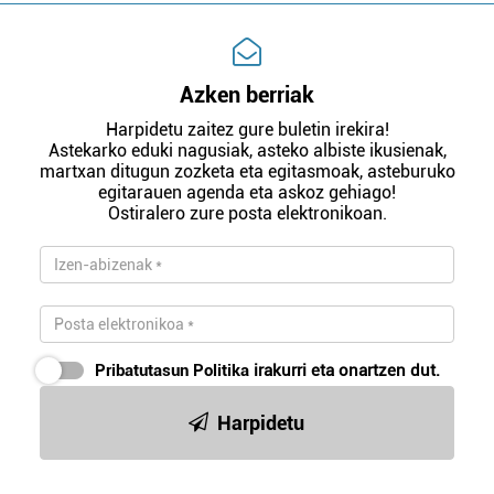
Azken berriak
Harpidetu zaitez gure buletin irekira!
Astekarko eduki nagusiak, asteko albiste ikusienak,
martxan ditugun zozketa eta egitasmoak, asteburuko
egitarauen agenda eta askoz gehiago!
Ostiralero zure posta elektronikoan.
Pribatutasun Politika
irakurri eta onartzen dut.
Harpidetu