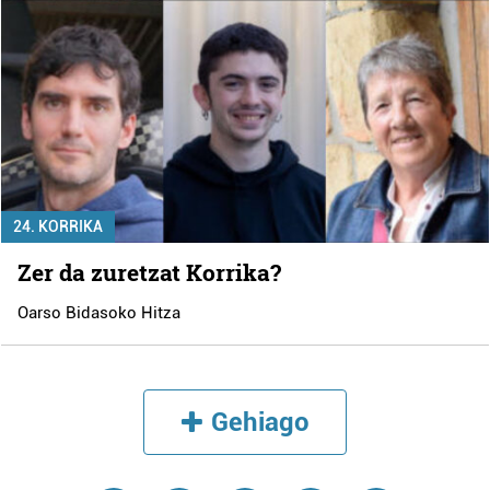
24. KORRIKA
Zer da zuretzat Korrika?
Oarso Bidasoko Hitza
Gehiago