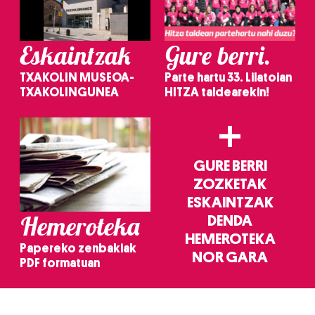
Eskaintzak
Gure berri.
TXAKOLIN MUSEOA-
Parte hartu 33. Lilatoian
TXAKOLINGUNEA
HITZA taldearekin!
+
GURE BERRI
ZOZKETAK
ESKAINTZAK
Hemeroteka
DENDA
HEMEROTEKA
Papereko zenbakiak
NOR GARA
PDF formatuan