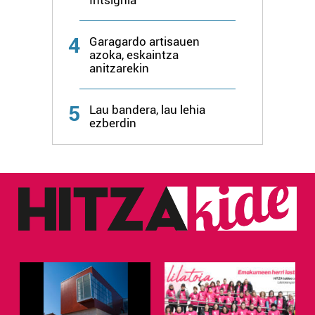
Intsignia
zure baimena Cookieen adierazpenean.
4
Garagardo artisauen
Webgune honek cookie propioak eta hirugarrenen cookie-
azoka, eskaintza
fitxategiak erabiltzen ditu. Zure esperientzia eta
anitzarekin
zerbitzuak hobetzeko asmoz, cookie teknologiaz
baliatzen gara. Ohar hau onartuz gero, teknologia hori
5
Lau bandera, lau lehia
erabiltzeko baimen esplizitua ematen diguzu.
Gehiago
ezberdin
irakurri