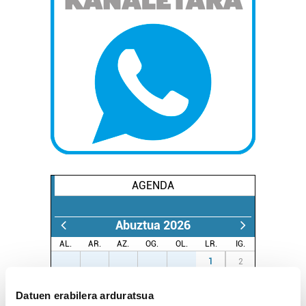
AGENDA
Abuztua 2026
AL.
AR.
AZ.
OG.
OL.
LR.
IG.
27
28
29
30
31
1
2
3
4
5
6
7
8
9
Datuen erabilera arduratsua
10
11
12
13
14
15
16