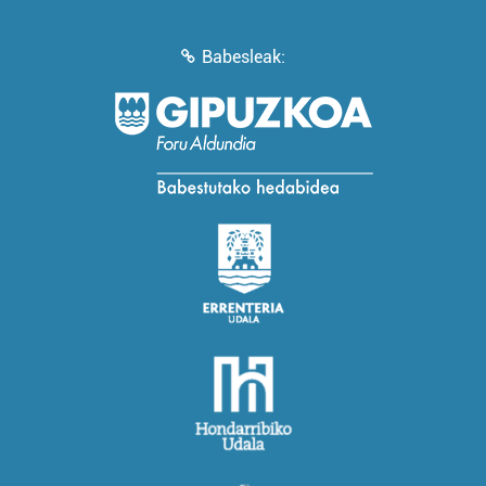
Babesleak: