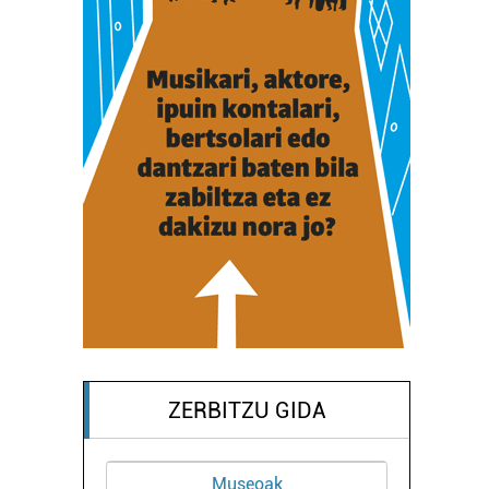
ZERBITZU GIDA
Museoak
O