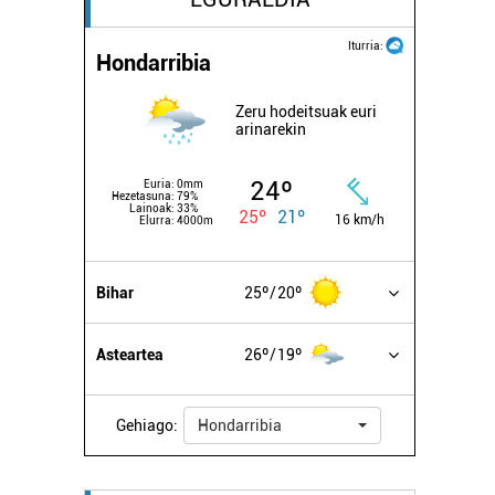
Iturria:
Hondarribia
Zeru hodeitsuak euri
arinarekin
24º
Euria:
0mm
Hezetasuna:
79%
Lainoak:
33%
25º
21º
16 km/h
Elurra:
4000m
Bihar
25º
20º
Asteartea
26º
19º
Gehiago:
Hondarribia