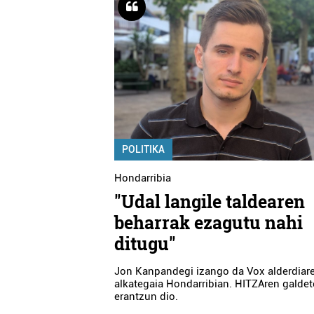
POLITIKA
Hondarribia
"Udal langile taldearen
beharrak ezagutu nahi
ditugu"
Jon Kanpandegi izango da Vox alderdiar
alkategaia Hondarribian. HITZAren galdet
erantzun dio.