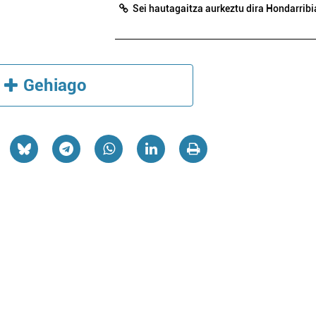
Sei hautagaitza aurkeztu dira Hondarrib
Gehiago