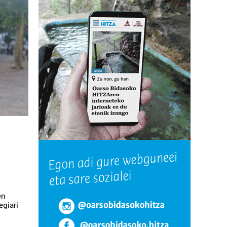
en
egiari