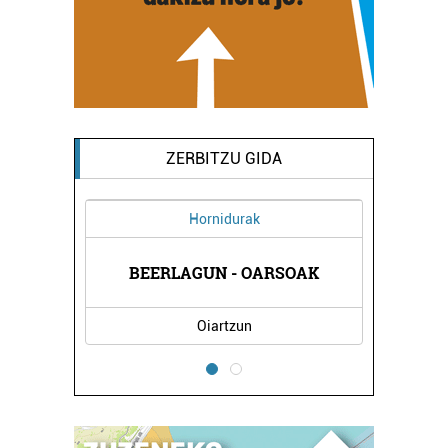
ZERBITZU GIDA
Hornidurak
A DENDA
BEERLAGUN - OARSOAK
LOVE &
Oiartzun