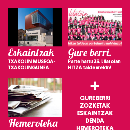
irakurri
Eskaintzak
Gure berri.
TXAKOLIN MUSEOA-
Parte hartu 33. Lilatoian
TXAKOLINGUNEA
HITZA taldearekin!
+
GURE BERRI
ZOZKETAK
ESKAINTZAK
Hemeroteka
DENDA
HEMEROTEKA