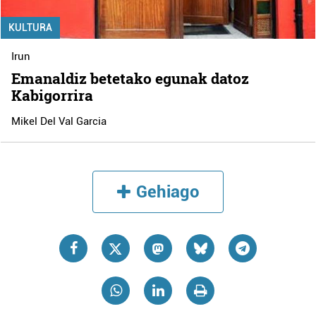
KULTURA
Irun
Emanaldiz betetako egunak datoz
Kabigorrira
Mikel Del Val Garcia
Gehiago