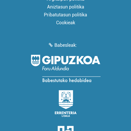
Aniztasun politika
Pribatutasun politika
Cookieak
Babesleak: