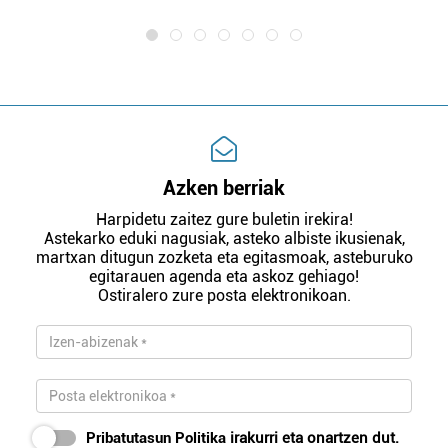
Azken berriak
Harpidetu zaitez gure buletin irekira!
Astekarko eduki nagusiak, asteko albiste ikusienak,
martxan ditugun zozketa eta egitasmoak, asteburuko
egitarauen agenda eta askoz gehiago!
Ostiralero zure posta elektronikoan.
Pribatutasun Politika
irakurri eta onartzen dut.