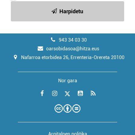
Harpidetu
943 34 03 30
oarsobidasoa@hitza.eus
Nafarroa etorbidea 26, Errenteria-Orereta 20100
Nor gara
Argitalpen politika