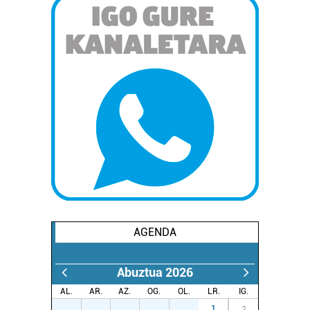
AGENDA
Abuztua 2026
AL.
AR.
AZ.
OG.
OL.
LR.
IG.
27
28
29
30
31
1
2