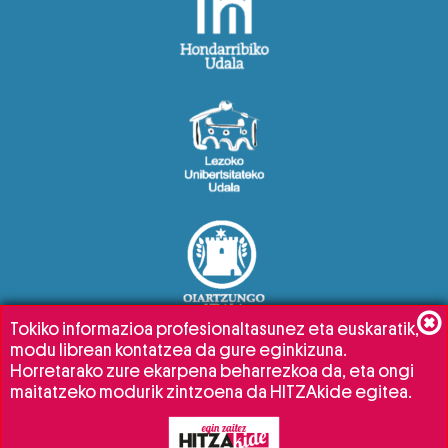
Tokiko informazioa profesionaltasunez eta euskaratik,
modu librean kontatzea da gure eginkizuna.
Horretarako zure ekarpena beharrezkoa da, eta ongi
maitatzeko modurik zintzoena da HITZAkide egitea.