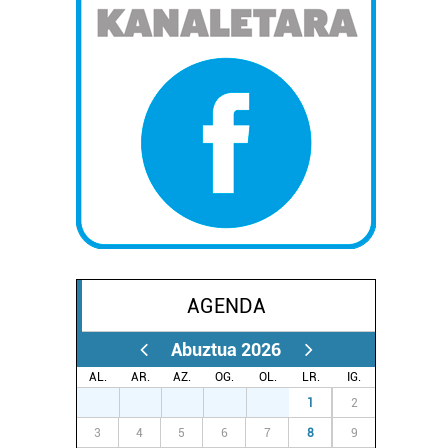
AGENDA
Abuztua 2026
AL.
AR.
AZ.
OG.
OL.
LR.
IG.
27
28
29
30
31
1
2
3
4
5
6
7
8
9