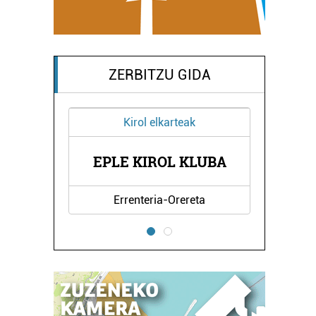
ZERBITZU GIDA
Kirol elkarteak
Ikastetxeak
PLE KIROL KLUBA
BLAS DE LEZO LH
Errenteria-Orereta
Pasaia