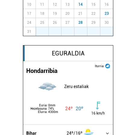
10
11
12
13
14
15
16
17
18
19
20
21
22
23
24
25
26
27
28
29
30
31
1
2
3
4
5
6
EGURALDIA
Iturria:
Hondarribia
Zeru estaliak
Euria:
0mm
24º
20º
Hezetasuna:
74%
Elurra:
4300m
16 km/h
Bihar
24º
16º