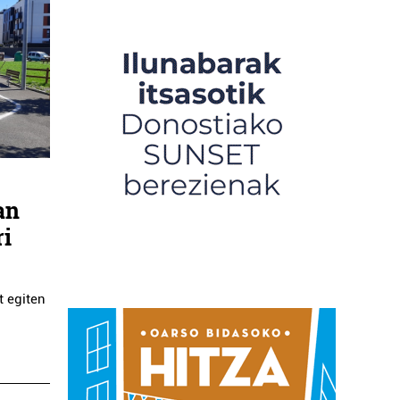
an
ri
t egiten