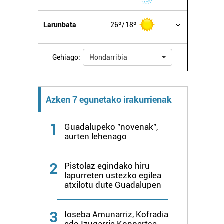
Larunbata
26º
18º
Gehiago:
Hondarribia
Azken 7 egunetako irakurrienak
1
Guadalupeko "novenak",
aurten lehenago
2
Pistolaz egindako hiru
lapurreten ustezko egilea
atxilotu dute Guadalupen
3
Ioseba Amunarriz, Kofradia