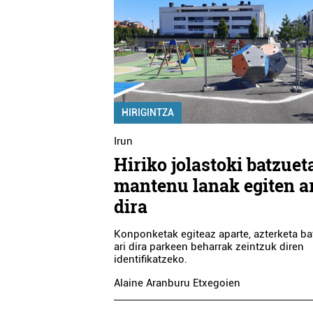
HIRIGINTZA
Irun
Hiriko jolastoki batzuet
mantenu lanak egiten a
dira
Konponketak egiteaz aparte, azterketa ba
ari dira parkeen beharrak zeintzuk diren
identifikatzeko.
Alaine Aranburu Etxegoien