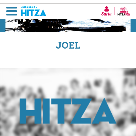
Sartu
JOEL