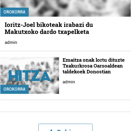
OROKORRA
Ioritz-Joel bikoteak irabazi du
Makutxoko dardo txapelketa
admin
Emaitza onak lortu dituzte
Txakurkrosa Oarsoaldean
taldekoek Donostian
admin
OROKORRA