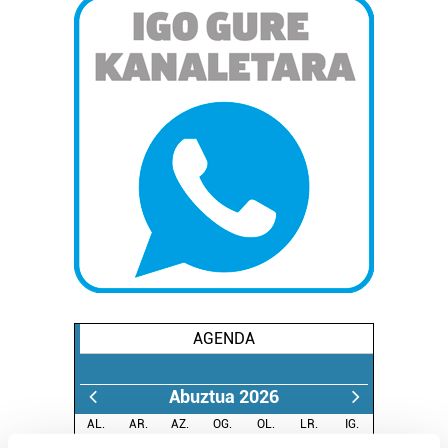
AGENDA
Abuztua 2026
AL.
AR.
AZ.
OG.
OL.
LR.
IG.