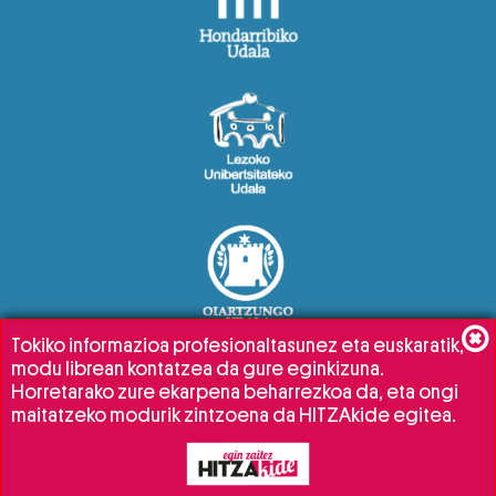
Tokiko informazioa profesionaltasunez eta euskaratik,
modu librean kontatzea da gure eginkizuna.
Horretarako zure ekarpena beharrezkoa da, eta ongi
maitatzeko modurik zintzoena da HITZAkide egitea.