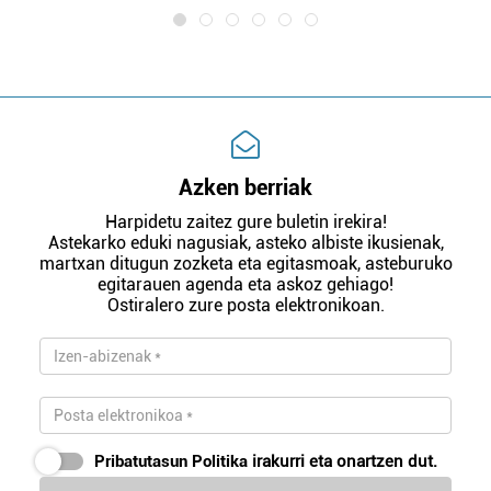
Azken berriak
Harpidetu zaitez gure buletin irekira!
Astekarko eduki nagusiak, asteko albiste ikusienak,
martxan ditugun zozketa eta egitasmoak, asteburuko
egitarauen agenda eta askoz gehiago!
Ostiralero zure posta elektronikoan.
Pribatutasun Politika
irakurri eta onartzen dut.