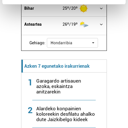
Find out more about how your personal data is processed
Bihar
25º
20º
and set your preferences in the
details section
.
Asteartea
26º
19º
Guk eta gure bazkideek zure datu pertsonalak
prozesatzen ditugu, zure IP zenbakia, besteak beste,
teknologia erabiliz, cookieak adibidez, iragarki eta eduki
Gehiago:
Hondarribia
pertsonalizatuak eskaintzeko, iragarkiak eta edukia
neurtzeko, jendeari buruzko informazioa biltzeko eta
produktuak garatzeko. Zure datuak nork eta zertarako
Azken 7 egunetako irakurrienak
erabiltzen dituen hauta dezakezu.
1
Garagardo artisauen
Bazkide batzuek ez dizute baimenik eskatzen, eta beren
azoka, eskaintza
interes komertzial legitimoetan babesten dira. Ikusi gure
anitzarekin
bazkideen zerrenda, beren ustez zein helburutarako
duten interes legitimoa eta horren aurka nola egin
2
Alardeko konpainien
dezakezun ikusteko.
koloreekin desfilatu ahalko
dute Jaizkibelgo kideek
Lortu zure datu pertsonalak prozesatzeko moduari