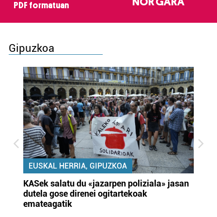
NOR GARA
PDF formatuan
Gipuzkoa
EUSKAL HERRIA, GIPUZKOA
KASek salatu du «jazarpen poliziala» jasan
Pa
dutela gose direnei ogitartekoak
da
emateagatik
«s