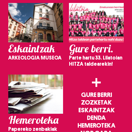
Eskaintzak
Gure berri.
ARKEOLOGIA MUSEOA
Parte hartu 33. Lilatoian
HITZA taldearekin!
+
GURE BERRI
ZOZKETAK
ESKAINTZAK
Hemeroteka
DENDA
HEMEROTEKA
Papereko zenbakiak