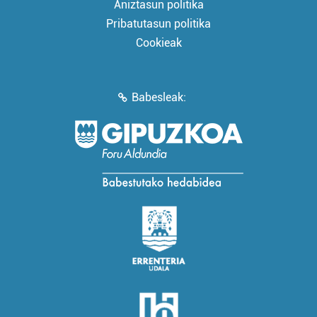
Aniztasun politika
Pribatutasun politika
Cookieak
Babesleak: