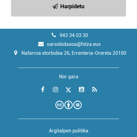
Harpidetu
943 34 03 30
oarsobidasoa@hitza.eus
Nafarroa etorbidea 26, Errenteria-Orereta 20100
Nor gara
Argitalpen politika