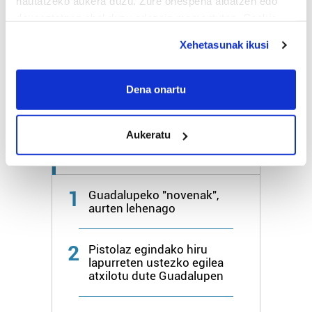
hautatzeko aukera duzu. Zure onespena aldatzen edo
deuseztatzen ahal duzu edozein momentutan, Cookie
Bihar
25º
17º
deklaraziotik edo Privacy triggerean klikatuz.
Xehetasunak ikusi
Larunbata
26º
17º
If you allow, we would also like to:
Collect information about your geographical
Dena onartu
Gehiago:
Irun
location which can be accurate to within several
meters
Aukeratu
Identify your device by actively scanning it for
specific characteristics (fingerprinting)
Azken 7 egunetako irakurrienak
Find out more about how your personal data is processed
and set your preferences in the
details section
.
1
Guadalupeko "novenak",
aurten lehenago
Guk eta gure bazkideek zure datu pertsonalak
prozesatzen ditugu, zure IP zenbakia, besteak beste,
2
Pistolaz egindako hiru
teknologia erabiliz, cookieak adibidez, iragarki eta eduki
lapurreten ustezko egilea
pertsonalizatuak eskaintzeko, iragarkiak eta edukia
atxilotu dute Guadalupen
neurtzeko, jendeari buruzko informazioa biltzeko eta
produktuak garatzeko. Zure datuak nork eta zertarako