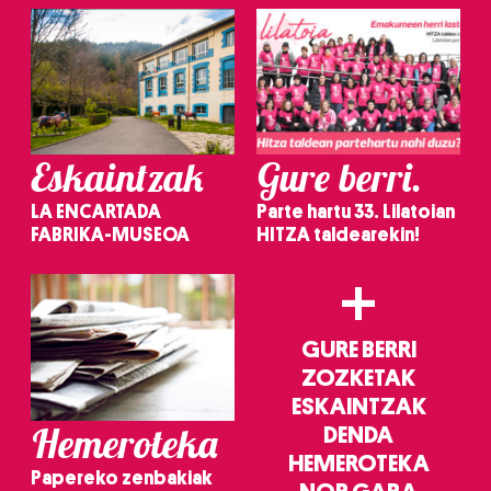
irakurri
Eskaintzak
Gure berri.
LA ENCARTADA
Parte hartu 33. Lilatoian
FABRIKA-MUSEOA
HITZA taldearekin!
+
GURE BERRI
ZOZKETAK
ESKAINTZAK
Hemeroteka
DENDA
HEMEROTEKA
Papereko zenbakiak