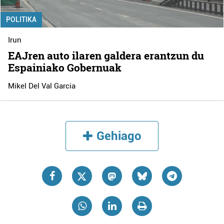
POLITIKA
Irun
EAJren auto ilaren galdera erantzun du
Espainiako Gobernuak
Mikel Del Val Garcia
Gehiago