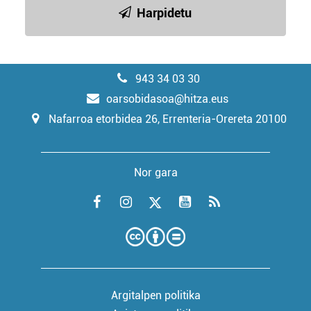
Harpidetu
943 34 03 30
oarsobidasoa@hitza.eus
Nafarroa etorbidea 26, Errenteria-Orereta 20100
Nor gara
Argitalpen politika