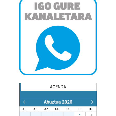
AGENDA
Abuztua 2026
AL.
AR.
AZ.
OG.
OL.
LR.
IG.
27
28
29
30
31
1
2