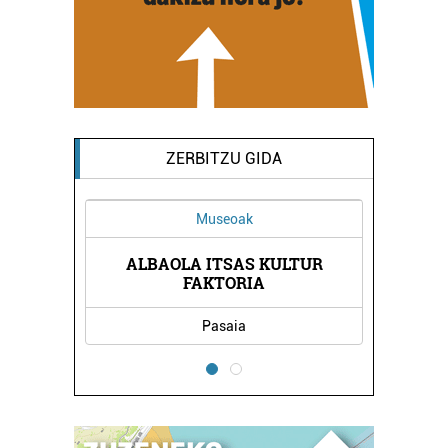
ZERBITZU GIDA
Museoak
ALBAOLA ITSAS KULTUR
ENTROA
AITON
FAKTORIA
Pasaia