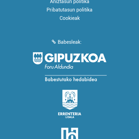
Aniztasun politika
Pribatutasun politika
Cookieak
Babesleak: