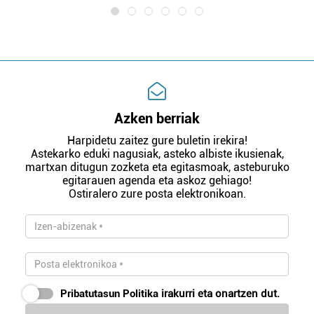
Azken berriak
Harpidetu zaitez gure buletin irekira!
Astekarko eduki nagusiak, asteko albiste ikusienak,
martxan ditugun zozketa eta egitasmoak, asteburuko
egitarauen agenda eta askoz gehiago!
Ostiralero zure posta elektronikoan.
Pribatutasun Politika
irakurri eta onartzen dut.