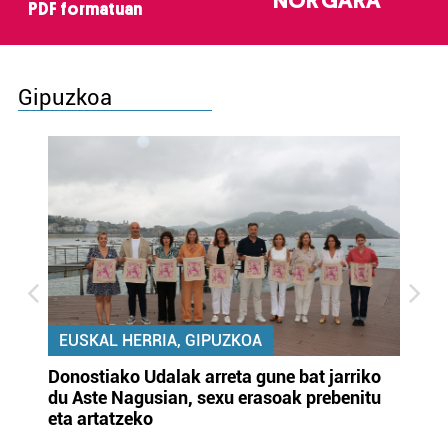
NOR GARA
PDF formatuan
Gipuzkoa
EUSKAL HERRIA, GIPUZKOA
Donostiako Udalak arreta gune bat jarriko
Ur
du Aste Nagusian, sexu erasoak prebenitu
es
eta artatzeko
lu