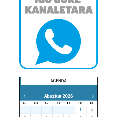
AGENDA
Abuztua 2026
AL.
AR.
AZ.
OG.
OL.
LR.
IG.
27
28
29
30
31
1
2