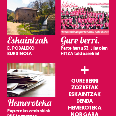
Eskaintzak
Gure berri.
EL POBALEKO
Parte hartu 33. Lilatoian
BURDINOLA
HITZA taldearekin!
+
GURE BERRI
ZOZKETAK
ESKAINTZAK
Hemeroteka
DENDA
HEMEROTEKA
Papereko zenbakiak
NOR GARA