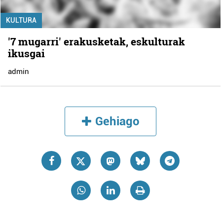
KULTURA
'7 mugarri' erakusketak, eskulturak
ikusgai
admin
Gehiago