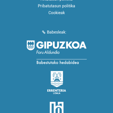
Pribatutasun politika
Cookieak
Babesleak: