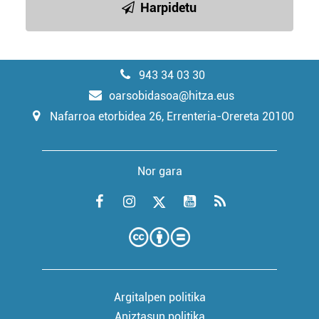
Harpidetu
943 34 03 30
oarsobidasoa@hitza.eus
Nafarroa etorbidea 26, Errenteria-Orereta 20100
Nor gara
Argitalpen politika
Aniztasun politika