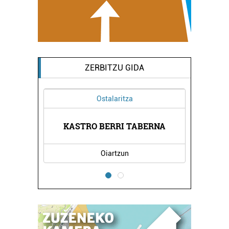
ZERBITZU GIDA
Ostalaritza
GIA
KASTRO BERRI TABERNA
PA
Oiartzun