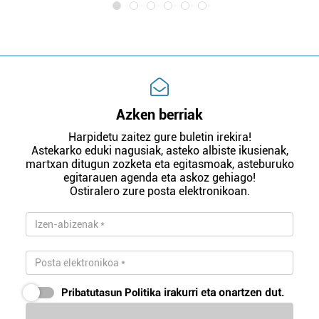
Azken berriak
Harpidetu zaitez gure buletin irekira!
Astekarko eduki nagusiak, asteko albiste ikusienak,
martxan ditugun zozketa eta egitasmoak, asteburuko
egitarauen agenda eta askoz gehiago!
Ostiralero zure posta elektronikoan.
Pribatutasun Politika
irakurri eta onartzen dut.