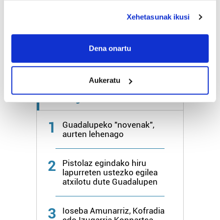
Bihar
28º
18º
deklaraziotik edo Privacy triggerean klikatuz.
Xehetasunak ikusi
Igandea
26º
20º
If you allow, we would also like to:
Collect information about your geographical
Dena onartu
location which can be accurate to within several
Gehiago:
Irun
meters
Aukeratu
Identify your device by actively scanning it for
specific characteristics (fingerprinting)
Azken 7 egunetako irakurrienak
Find out more about how your personal data is processed
and set your preferences in the
details section
.
1
Guadalupeko "novenak",
aurten lehenago
Guk eta gure bazkideek zure datu pertsonalak
prozesatzen ditugu, zure IP zenbakia, besteak beste,
2
Pistolaz egindako hiru
teknologia erabiliz, cookieak adibidez, iragarki eta eduki
lapurreten ustezko egilea
pertsonalizatuak eskaintzeko, iragarkiak eta edukia
atxilotu dute Guadalupen
neurtzeko, jendeari buruzko informazioa biltzeko eta
produktuak garatzeko. Zure datuak nork eta zertarako
3
Ioseba Amunarriz, Kofradia
erabiltzen dituen hauta dezakezu.
edo Izugarria Konpartsa,