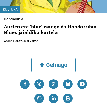
KULTURA
Hondarribia
Aurten ere 'blue' izango da Hondarribia
Blues jaialdiko kartela
Asier Perez-Karkamo
Gehiago