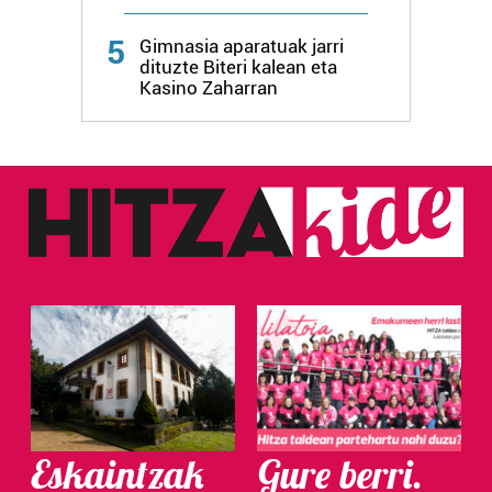
Webgune honek cookie propioak eta hirugarrenen cookie-
5
fitxategiak erabiltzen ditu. Zure esperientzia eta
Gimnasia aparatuak jarri
dituzte Biteri kalean eta
zerbitzuak hobetzeko asmoz, cookie teknologiaz
Kasino Zaharran
baliatzen gara. Ohar hau onartuz gero, teknologia hori
erabiltzeko baimen esplizitua ematen diguzu.
Gehiago
irakurri
Eskaintzak
Gure berri.