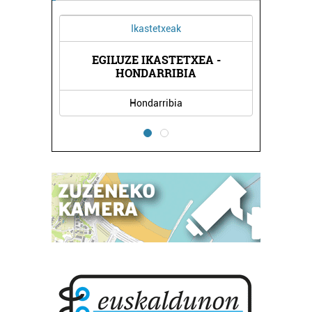
Ikastetxeak
Barne diseinua
EGILUZE IKASTETXEA -
ORBEGOZO DEKOR
HONDARRIBIA
Hondarribia
Errenteria-Orere