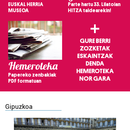
EUSKAL HERRIA
Parte hartu 33. Lilatoian
MUSEOA
HITZA taldearekin!
+
GURE BERRI
ZOZKETAK
ESKAINTZAK
Hemeroteka
DENDA
HEMEROTEKA
Papereko zenbakiak
NOR GARA
PDF formatuan
Gipuzkoa