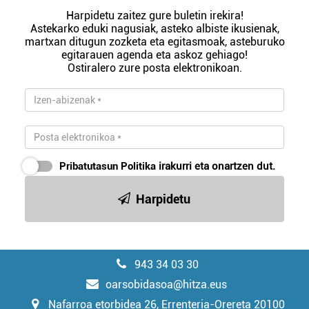
Harpidetu zaitez gure buletin irekira!
Astekarko eduki nagusiak, asteko albiste ikusienak,
martxan ditugun zozketa eta egitasmoak, asteburuko
egitarauen agenda eta askoz gehiago!
Ostiralero zure posta elektronikoan.
Pribatutasun Politika
irakurri eta onartzen dut.
Harpidetu
943 34 03 30
oarsobidasoa@hitza.eus
Nafarroa etorbidea 26, Errenteria-Orereta 20100