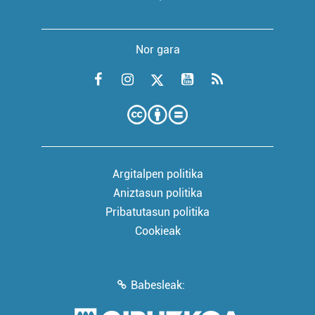
Nor gara
Argitalpen politika
Aniztasun politika
Pribatutasun politika
Cookieak
Babesleak: