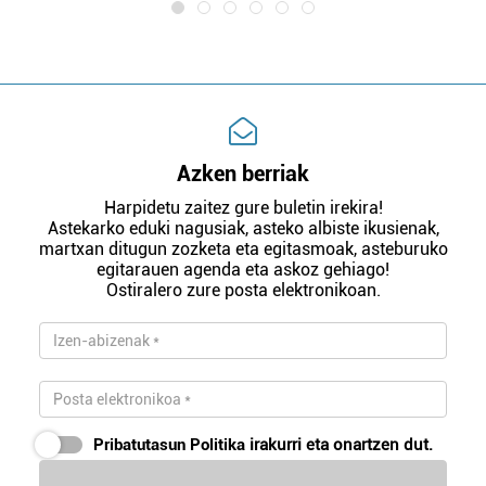
Azken berriak
Harpidetu zaitez gure buletin irekira!
Astekarko eduki nagusiak, asteko albiste ikusienak,
martxan ditugun zozketa eta egitasmoak, asteburuko
egitarauen agenda eta askoz gehiago!
Ostiralero zure posta elektronikoan.
Pribatutasun Politika
irakurri eta onartzen dut.