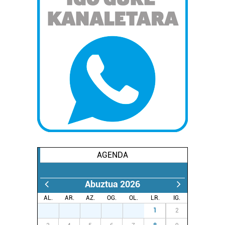
AGENDA
Abuztua 2026
AL.
AR.
AZ.
OG.
OL.
LR.
IG.
27
28
29
30
31
1
2