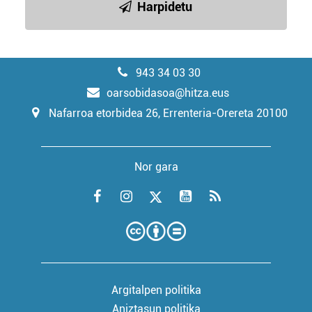
Harpidetu
943 34 03 30
oarsobidasoa@hitza.eus
Nafarroa etorbidea 26, Errenteria-Orereta 20100
Nor gara
Argitalpen politika
Aniztasun politika