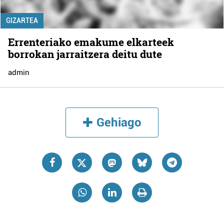
GIZARTEA
Errenteriako emakume elkarteek
borrokan jarraitzera deitu dute
admin
Gehiago