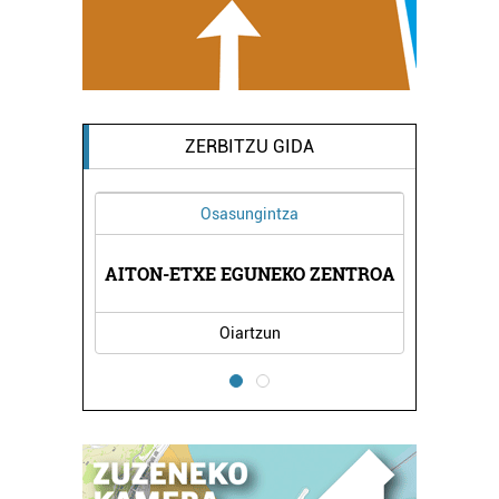
ZERBITZU GIDA
Osasungintza
RNA
AITON-ETXE EGUNEKO ZENTROA
KA
Oiartzun