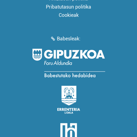
Pribatutasun politika
Cookieak
Babesleak: