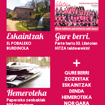
Eskaintzak
Gure berri.
EL POBALEKO
Parte hartu 33. Lilatoian
BURDINOLA
HITZA taldearekin!
+
GURE BERRI
ZOZKETAK
ESKAINTZAK
Hemeroteka
DENDA
HEMEROTEKA
Papereko zenbakiak
NOR GARA