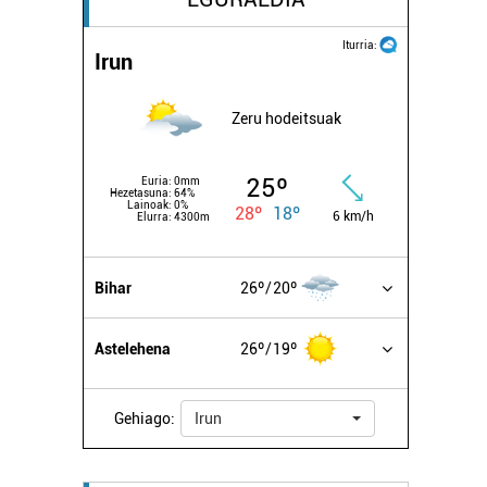
Iturria:
Irun
Zeru hodeitsuak
25º
Euria:
0mm
Hezetasuna:
64%
Lainoak:
0%
28º
18º
6 km/h
Elurra:
4300m
Bihar
26º
20º
Astelehena
26º
19º
Gehiago:
Irun