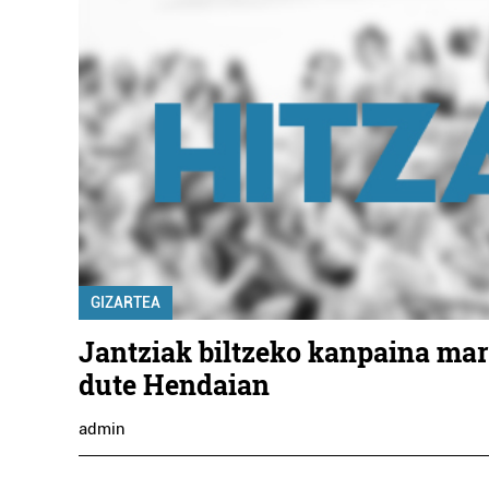
GIZARTEA
Jantziak biltzeko kanpaina mar
dute Hendaian
admin