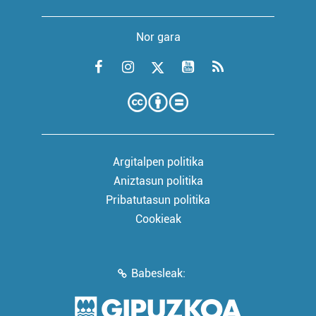
Nor gara
Argitalpen politika
Aniztasun politika
Pribatutasun politika
Cookieak
Babesleak: