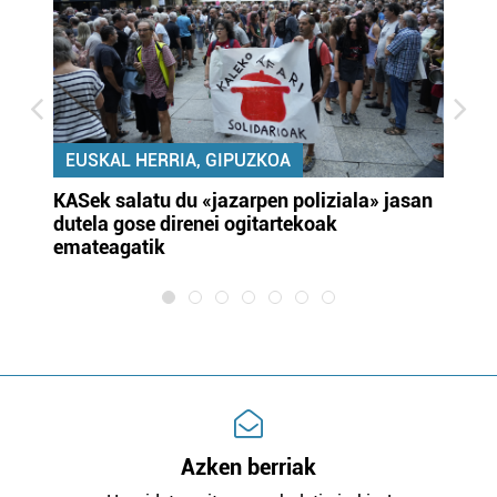
EUSKAL HERRIA, GIPUZKOA
KASek salatu du «jazarpen poliziala» jasan
Pa
dutela gose direnei ogitartekoak
da
emateagatik
«s
Azken berriak