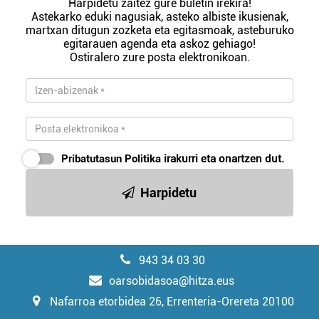
Harpidetu zaitez gure buletin irekira!
Astekarko eduki nagusiak, asteko albiste ikusienak,
martxan ditugun zozketa eta egitasmoak, asteburuko
egitarauen agenda eta askoz gehiago!
Ostiralero zure posta elektronikoan.
Pribatutasun Politika
irakurri eta onartzen dut.
Harpidetu
943 34 03 30
oarsobidasoa@hitza.eus
Nafarroa etorbidea 26, Errenteria-Orereta 20100