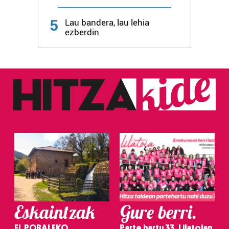
Webgune honek cookie propioak eta hirugarrenen cookie-
fitxategiak erabiltzen ditu. Zure esperientzia eta
5
Lau bandera, lau lehia
zerbitzuak hobetzeko asmoz, cookie teknologiaz
ezberdin
baliatzen gara. Ohar hau onartuz gero, teknologia hori
erabiltzeko baimen esplizitua ematen diguzu.
Gehiago
irakurri
Eskaintzak
Gure berri.
EL POBALEKO
Parte hartu 33. Lilatoian