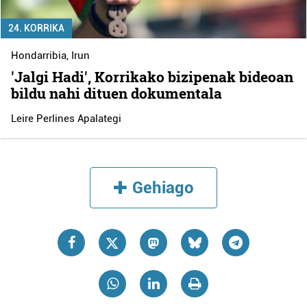
24. KORRIKA
Hondarribia
,
Irun
'Jalgi Hadi', Korrikako bizipenak bideoan
bildu nahi dituen dokumentala
Leire Perlines Apalategi
Gehiago