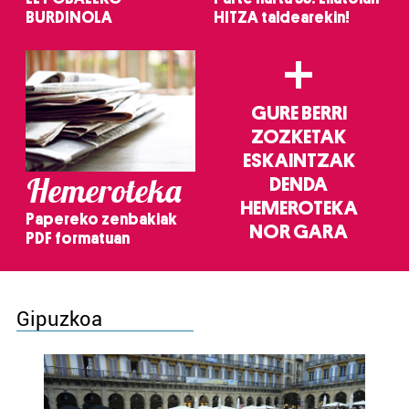
BURDINOLA
HITZA taldearekin!
+
GURE BERRI
ZOZKETAK
ESKAINTZAK
Hemeroteka
DENDA
HEMEROTEKA
Papereko zenbakiak
NOR GARA
PDF formatuan
Gipuzkoa