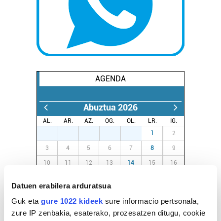
AGENDA
Abuztua 2026
AL.
AR.
AZ.
OG.
OL.
LR.
IG.
27
28
29
30
31
1
2
3
4
5
6
7
8
9
10
11
12
13
14
15
16
17
18
19
20
21
22
23
Datuen erabilera arduratsua
24
25
26
27
28
29
30
Guk eta
gure 1022 kideek
sure informacio pertsonala,
31
1
2
3
4
5
6
zure IP zenbakia, esaterako, prozesatzen ditugu, cookie