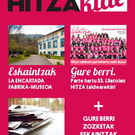
erabiltzeko baimen esplizitua ematen diguzu.
Gehiago
irakurri
Eskaintzak
Gure berri.
LA ENCARTADA
Parte hartu 33. Lilatoian
FABRIKA-MUSEOA
HITZA taldearekin!
+
GURE BERRI
ZOZKETAK
ESKAINTZAK