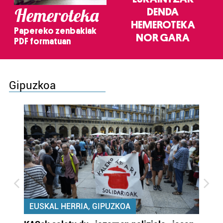
Hemeroteka
DENDA
HEMEROTEKA
Papereko zenbakiak
NOR GARA
PDF formatuan
Gipuzkoa
EUSKAL HERRIA, GIPUZKOA