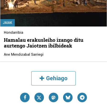
JAIAK
Hondarribia
Hamalau erakusleiho izango ditu
aurtengo Jaiotzen ibilbideak
Ane Mendizabal Sarriegi
Gehiago