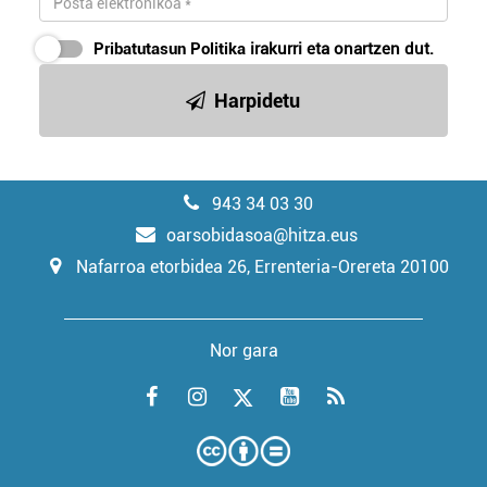
Pribatutasun Politika
irakurri eta onartzen dut.
Harpidetu
943 34 03 30
oarsobidasoa@hitza.eus
Nafarroa etorbidea 26, Errenteria-Orereta 20100
Nor gara