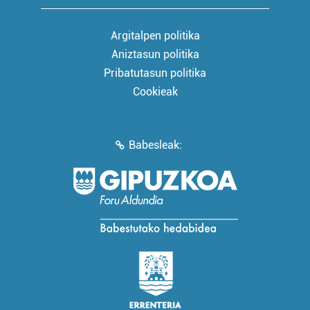
Argitalpen politika
Aniztasun politika
Pribatutasun politika
Cookieak
Babesleak: