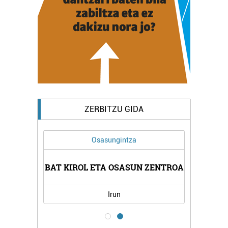
ZERBITZU GIDA
Osasungintza
A
BAT KIROL ETA OSASUN ZENTROA
Irun