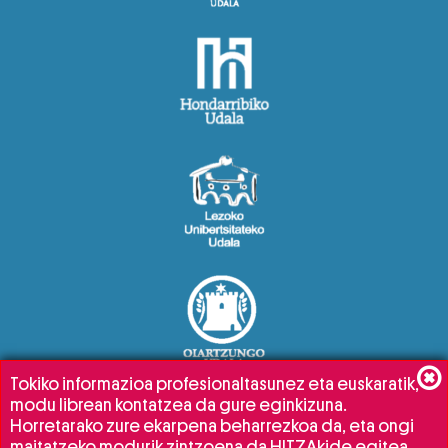
Tokiko informazioa profesionaltasunez eta euskaratik,
modu librean kontatzea da gure eginkizuna.
Horretarako zure ekarpena beharrezkoa da, eta ongi
maitatzeko modurik zintzoena da HITZAkide egitea.