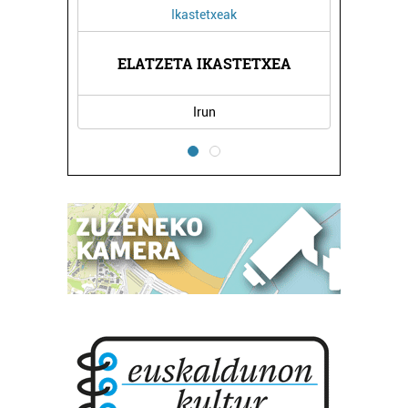
Ikastetxeak
OAK
ELATZETA IKASTETXEA
BE
Irun