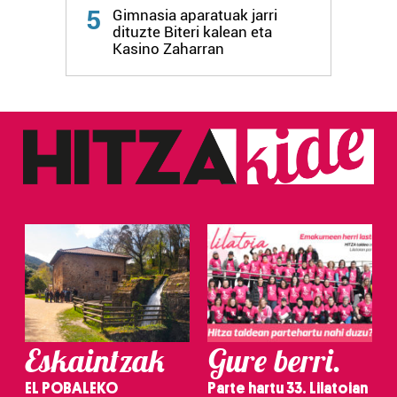
Webgune honek cookie propioak eta hirugarrenen cookie-
5
Gimnasia aparatuak jarri
fitxategiak erabiltzen ditu. Zure esperientzia eta
dituzte Biteri kalean eta
zerbitzuak hobetzeko asmoz, cookie teknologiaz
Kasino Zaharran
baliatzen gara. Ohar hau onartuz gero, teknologia hori
erabiltzeko baimen esplizitua ematen diguzu.
Gehiago
irakurri
Eskaintzak
Gure berri.
EL POBALEKO
Parte hartu 33. Lilatoian