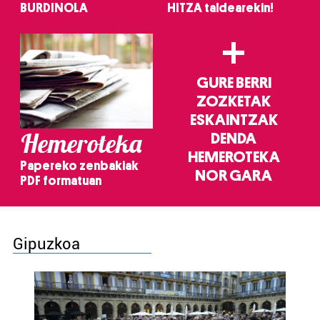
BURDINOLA
HITZA taldearekin!
+
GURE BERRI
ZOZKETAK
ESKAINTZAK
Hemeroteka
DENDA
HEMEROTEKA
Papereko zenbakiak
NOR GARA
PDF formatuan
Gipuzkoa