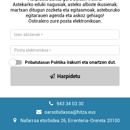
Astekarko eduki nagusiak, asteko albiste ikusienak,
martxan ditugun zozketa eta egitasmoak, asteburuko
egitarauen agenda eta askoz gehiago!
Ostiralero zure posta elektronikoan.
Pribatutasun Politika
irakurri eta onartzen dut.
Harpidetu
943 34 03 30
oarsobidasoa@hitza.eus
Nafarroa etorbidea 26, Errenteria-Orereta 20100