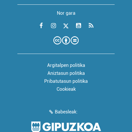
Nor gara
Argitalpen politika
Aniztasun politika
Pribatutasun politika
Cookieak
Babesleak: