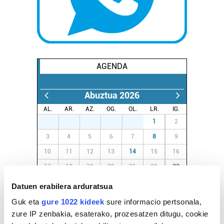
AGENDA
Abuztua 2026
AL.
AR.
AZ.
OG.
OL.
LR.
IG.
27
28
29
30
31
1
2
3
4
5
6
7
8
9
10
11
12
13
14
15
16
17
18
19
20
21
22
23
24
25
26
27
28
29
30
Datuen erabilera arduratsua
31
1
2
3
4
5
6
Guk eta
gure 1022 kideek
sure informacio pertsonala,
zure IP zenbakia, esaterako, prozesatzen ditugu, cookie