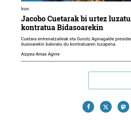
Irun
Jacobo Cuetarak bi urtez luzatu
kontratua Bidasoarekin
Cuetara entrenatzaileak eta Gurutz Aginagalde preside
ilusioarekin baloratu du kontratuaren luzapena.
Aizpea Amas Agirre