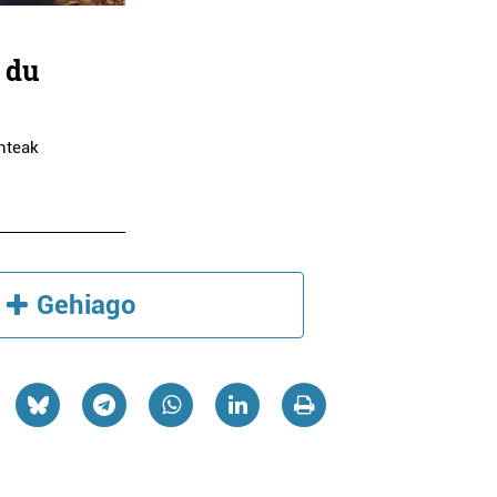
 du
nteak
Gehiago