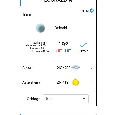
Iturria:
Irun
Oskarbi
19º
Euria:
0mm
Hezetasuna:
95%
Lainoak:
0%
28º
18º
6 km/h
Elurra:
4400m
Bihar
26º
20º
Astelehena
26º
19º
Gehiago:
Irun