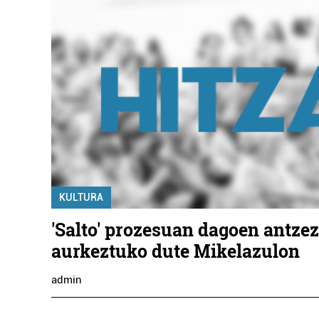
KULTURA
'Salto' prozesuan dagoen antze
aurkeztuko dute Mikelazulon
admin