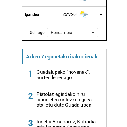
Igandea
25º
20º
Gehiago:
Hondarribia
Azken 7 egunetako irakurrienak
1
Guadalupeko "novenak",
aurten lehenago
2
Pistolaz egindako hiru
lapurreten ustezko egilea
atxilotu dute Guadalupen
3
Ioseba Amunarriz, Kofradia