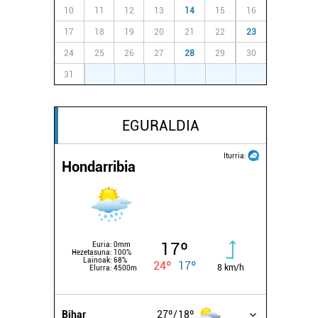
10
11
12
13
14
15
16
17
18
19
20
21
22
23
24
25
26
27
28
29
30
31
1
2
3
4
5
6
EGURALDIA
Iturria:
Hondarribia
17º
Euria:
0mm
Hezetasuna:
100%
Lainoak:
68%
24º
17º
8 km/h
Elurra:
4500m
Bihar
27º
18º