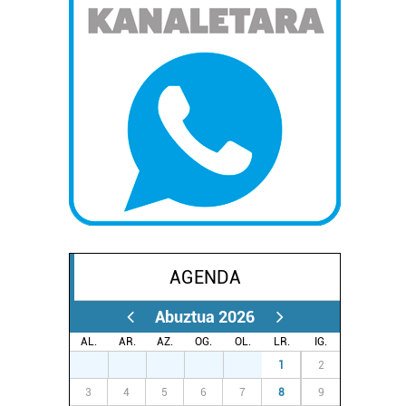
AGENDA
Abuztua 2026
AL.
AR.
AZ.
OG.
OL.
LR.
IG.
27
28
29
30
31
1
2
3
4
5
6
7
8
9