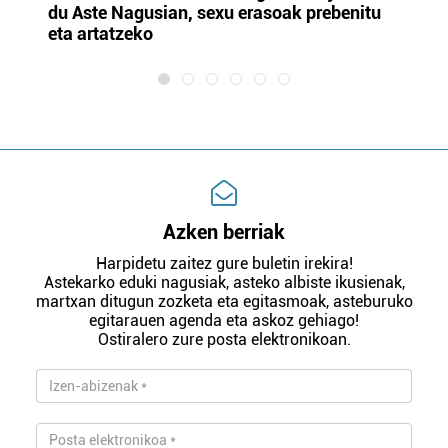
du Aste Nagusian, sexu erasoak prebenitu
es
eta artatzeko
lu
Azken berriak
Harpidetu zaitez gure buletin irekira!
Astekarko eduki nagusiak, asteko albiste ikusienak,
martxan ditugun zozketa eta egitasmoak, asteburuko
egitarauen agenda eta askoz gehiago!
Ostiralero zure posta elektronikoan.