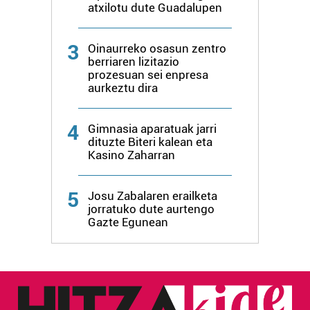
neurtzeko, jendeari buruzko informazioa biltzeko eta
atxilotu dute Guadalupen
produktuak garatzeko. Zure datuak nork eta zertarako
erabiltzen dituen hauta dezakezu.
3
Oinaurreko osasun zentro
berriaren lizitazio
Bazkide batzuek ez dizute baimenik eskatzen, eta beren
prozesuan sei enpresa
interes komertzial legitimoetan babesten dira. Ikusi gure
aurkeztu dira
bazkideen zerrenda, beren ustez zein helburutarako
duten interes legitimoa eta horren aurka nola egin
4
Gimnasia aparatuak jarri
dezakezun ikusteko.
dituzte Biteri kalean eta
Kasino Zaharran
Lortu zure datu pertsonalak prozesatzeko moduari
buruzko informazio gehiago eta ezarri zure lehentasunak
5
Josu Zabalaren erailketa
datuen atalean. Edozein unetan alda edo ken dezakezu
jorratuko dute aurtengo
zure baimena Cookieen adierazpenean.
Gazte Egunean
Webgune honek cookie propioak eta hirugarrenen cookie-
fitxategiak erabiltzen ditu. Zure esperientzia eta
zerbitzuak hobetzeko asmoz, cookie teknologiaz
baliatzen gara. Ohar hau onartuz gero, teknologia hori