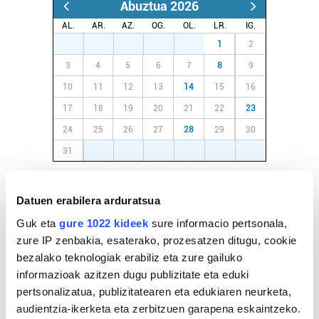
Abuztua 2026
AL.
AR.
AZ.
OG.
OL.
LR.
IG.
27
28
29
30
31
1
2
3
4
5
6
7
8
9
10
11
12
13
14
15
16
17
18
19
20
21
22
23
24
25
26
27
28
29
30
31
1
2
3
4
5
6
EGURALDIA
Datuen erabilera arduratsua
Guk eta
gure 1022 kideek
sure informacio pertsonala,
Iturria:
Hondarribia
zure IP zenbakia, esaterako, prozesatzen ditugu, cookie
bezalako teknologiak erabiliz eta zure gailuko
Zeru estaliak
informazioak azitzen dugu publizitate eta eduki
pertsonalizatua, publizitatearen eta edukiaren neurketa,
audientzia-ikerketa eta zerbitzuen garapena eskaintzeko.
Euria:
0mm