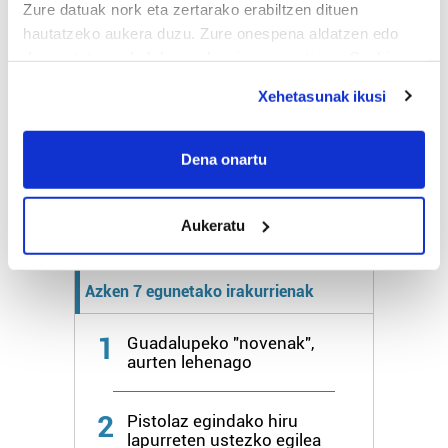
23º
20º
Zure datuak nork eta zertarako erabiltzen dituen
Hezetasuna:
75%
Elurra:
4300m
17 km/h
hautatzeko aukera duzu. Zure onespena aldatzen edo
deuseztatzen ahal duzu edozein momentutan, Cookie
deklaraziotik edo Privacy triggerean klikatuz.
Bihar
24º
18º
Xehetasunak ikusi
If you allow, we would also like to:
Larunbata
25º
18º
Collect information about your geographical
Dena onartu
location which can be accurate to within several
meters
Gehiago:
Hondarribia
Aukeratu
Identify your device by actively scanning it for
specific characteristics (fingerprinting)
Find out more about how your personal data is processed
Azken 7 egunetako irakurrienak
and set your preferences in the
details section
.
1
Guadalupeko "novenak",
Guk eta gure bazkideek zure datu pertsonalak
aurten lehenago
prozesatzen ditugu, zure IP zenbakia, besteak beste,
teknologia erabiliz, cookieak adibidez, iragarki eta eduki
2
Pistolaz egindako hiru
pertsonalizatuak eskaintzeko, iragarkiak eta edukia
lapurreten ustezko egilea