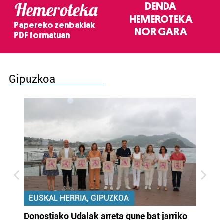
Hemeroteka
DENDA
HEMEROTEKA
Papereko zenbakiak
NOR GARA
PDF formatuan
Gipuzkoa
EUSKAL HERRIA, GIPUZKOA
Donostiako Udalak arreta gune bat jarriko
Ur