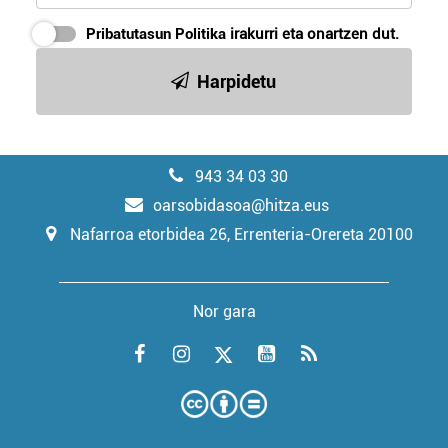
Pribatutasun Politika
irakurri eta onartzen dut.
Harpidetu
943 34 03 30
oarsobidasoa@hitza.eus
Nafarroa etorbidea 26, Errenteria-Orereta 20100
Nor gara