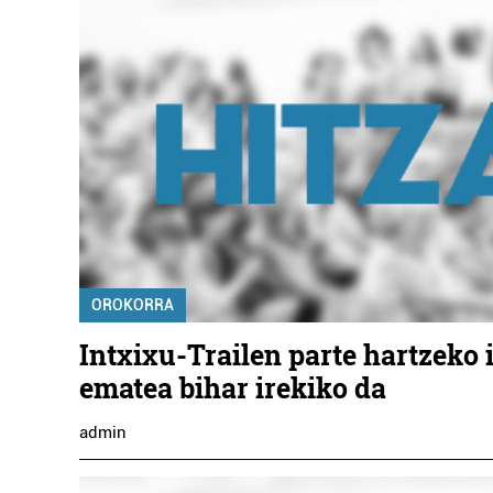
OROKORRA
Intxixu-Trailen parte hartzeko 
ematea bihar irekiko da
admin