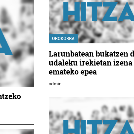
OROKORRA
Larunbatean bukatzen 
udaleku irekietan izena
emateko epea
admin
atzeko