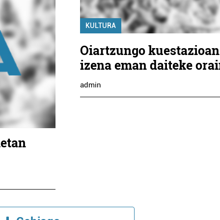
KULTURA
Oiartzungo kuestazioan
izena eman daiteke ora
admin
ketan