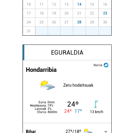
10
11
12
13
14
15
16
17
18
19
20
21
22
23
24
25
26
27
28
29
30
31
1
2
3
4
5
6
EGURALDIA
Iturria:
Hondarribia
Zeru hodeitsuak
24º
Euria:
0mm
Hezetasuna:
74%
Lainoak:
3%
24º
17º
13 km/h
Elurra:
4600m
Bihar
27º
18º