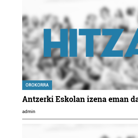
Artxibo
ERESBIL MU
EUSKAL AR
OROKORRA
Errenteria-
Antzerki Eskolan izena eman d
admin