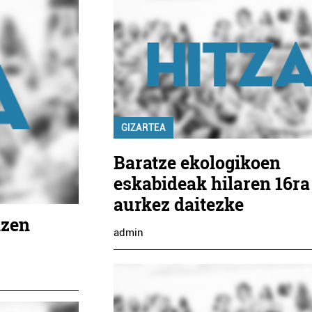
GIZARTEA
Baratze ekologikoen
eskabideak hilaren 16ra
aurkez daitezke
izen
admin