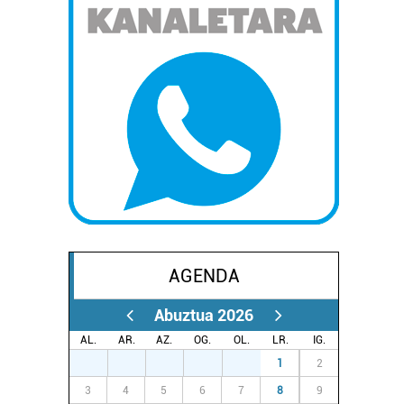
AGENDA
Abuztua 2026
AL.
AR.
AZ.
OG.
OL.
LR.
IG.
27
28
29
30
31
1
2
3
4
5
6
7
8
9