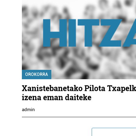
OROKORRA
Xanistebanetako Pilota Txapel
izena eman daiteke
admin