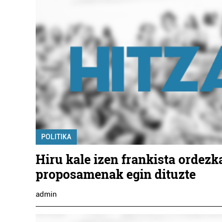
POLITIKA
Hiru kale izen frankista ordezk
proposamenak egin dituzte
admin