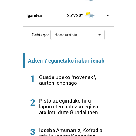
Igandea
25º
20º
Gehiago:
Hondarribia
Azken 7 egunetako irakurrienak
1
Guadalupeko "novenak",
aurten lehenago
2
Pistolaz egindako hiru
lapurreten ustezko egilea
atxilotu dute Guadalupen
3
Ioseba Amunarriz, Kofradia