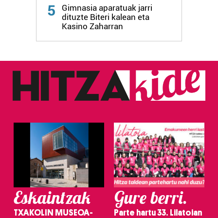
Webgune honek cookie propioak eta hirugarrenen cookie-
5
Gimnasia aparatuak jarri
fitxategiak erabiltzen ditu. Zure esperientzia eta
dituzte Biteri kalean eta
zerbitzuak hobetzeko asmoz, cookie teknologiaz
Kasino Zaharran
baliatzen gara. Ohar hau onartuz gero, teknologia hori
erabiltzeko baimen esplizitua ematen diguzu.
Gehiago
irakurri
Eskaintzak
Gure berri.
TXAKOLIN MUSEOA-
Parte hartu 33. Lilatoian