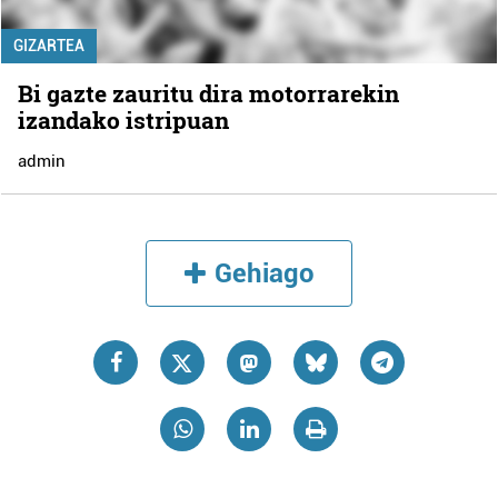
GIZARTEA
Bi gazte zauritu dira motorrarekin
izandako istripuan
admin
Gehiago