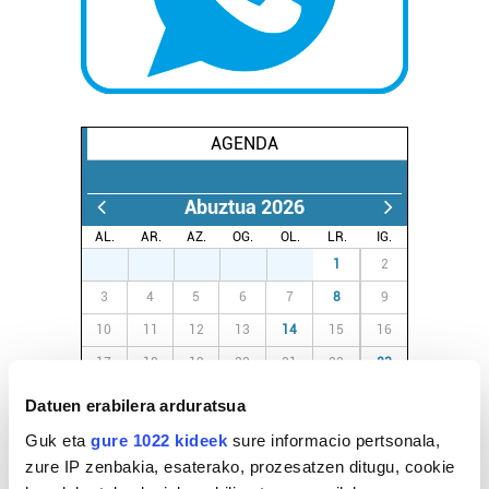
AGENDA
Abuztua 2026
AL.
AR.
AZ.
OG.
OL.
LR.
IG.
27
28
29
30
31
1
2
3
4
5
6
7
8
9
10
11
12
13
14
15
16
17
18
19
20
21
22
23
24
25
26
27
28
29
30
Datuen erabilera arduratsua
31
1
2
3
4
5
6
Guk eta
gure 1022 kideek
sure informacio pertsonala,
zure IP zenbakia, esaterako, prozesatzen ditugu, cookie