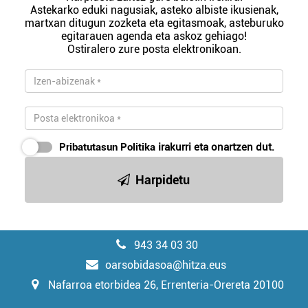
Astekarko eduki nagusiak, asteko albiste ikusienak,
martxan ditugun zozketa eta egitasmoak, asteburuko
egitarauen agenda eta askoz gehiago!
Ostiralero zure posta elektronikoan.
Pribatutasun Politika
irakurri eta onartzen dut.
Harpidetu
943 34 03 30
oarsobidasoa@hitza.eus
Nafarroa etorbidea 26, Errenteria-Orereta 20100