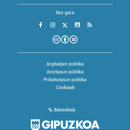
Nor gara
Argitalpen politika
Aniztasun politika
Pribatutasun politika
Cookieak
Babesleak: