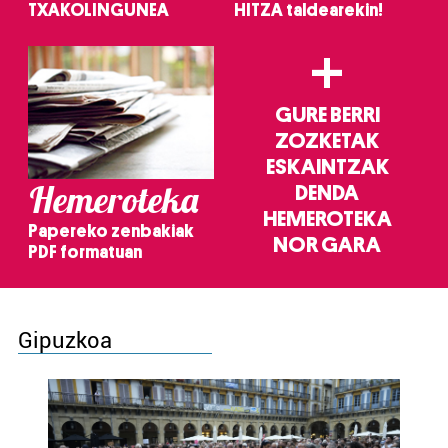
TXAKOLINGUNEA
HITZA taldearekin!
+
GURE BERRI
ZOZKETAK
ESKAINTZAK
Hemeroteka
DENDA
HEMEROTEKA
Papereko zenbakiak
NOR GARA
PDF formatuan
Gipuzkoa