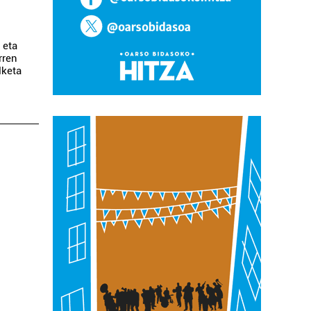
 eta
rren
lketa