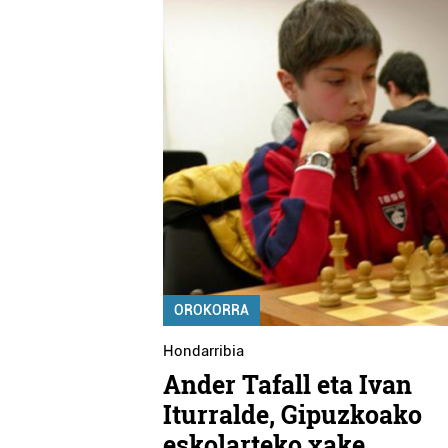
OROKORRA
Hondarribia
Ander Tafall eta Ivan
Iturralde, Gipuzkoako
eskolarteko xake