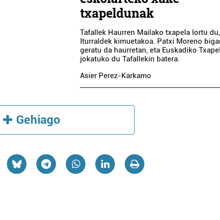
txapeldunak
Tafallek Haurren Mailako txapela lortu du,
Iturraldek kimuetakoa. Patxi Moreno biga
geratu da haurretan, eta Euskadiko Txape
jokatuko du Tafallekin batera.
Asier Perez-Karkamo
Gehiago