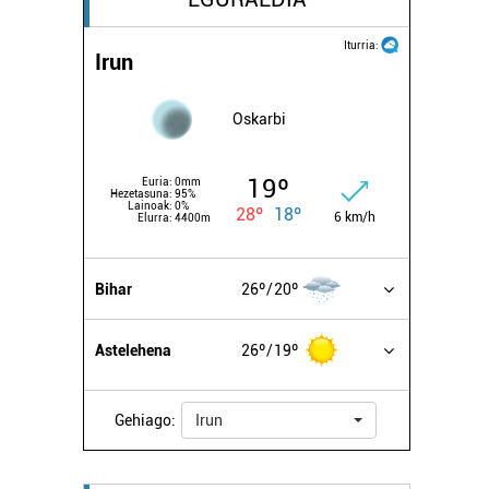
Iturria:
Irun
Oskarbi
19º
Euria:
0mm
Hezetasuna:
95%
Lainoak:
0%
28º
18º
6 km/h
Elurra:
4400m
Bihar
26º
20º
Astelehena
26º
19º
Gehiago:
Irun