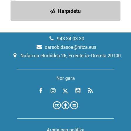
Harpidetu
943 34 03 30
oarsobidasoa@hitza.eus
Nafarroa etorbidea 26, Errenteria-Orereta 20100
Nor gara
Argitalpen politika