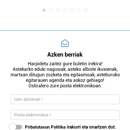
Azken berriak
Harpidetu zaitez gure buletin irekira!
Astekarko eduki nagusiak, asteko albiste ikusienak,
martxan ditugun zozketa eta egitasmoak, asteburuko
egitarauen agenda eta askoz gehiago!
Ostiralero zure posta elektronikoan.
Pribatutasun Politika
irakurri eta onartzen dut.