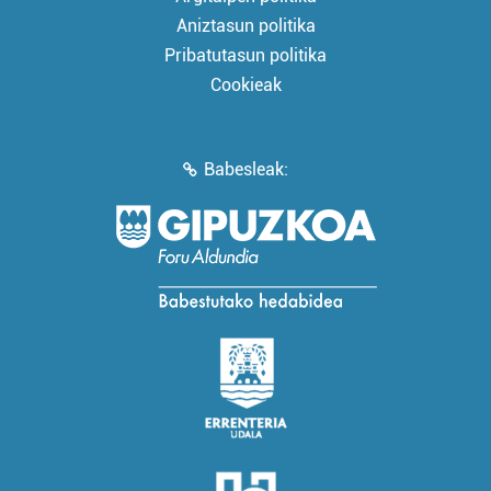
Aniztasun politika
Pribatutasun politika
Cookieak
Babesleak: