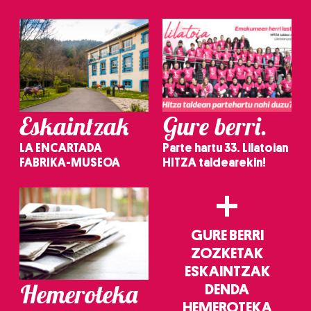
irakurri
Eskaintzak
Gure berri.
LA ENCARTADA
Parte hartu 33. Lilatoian
FABRIKA-MUSEOA
HITZA taldearekin!
+
GURE BERRI
ZOZKETAK
ESKAINTZAK
Hemeroteka
DENDA
HEMEROTEKA