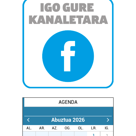
AGENDA
Abuztua 2026
AL.
AR.
AZ.
OG.
OL.
LR.
IG.
27
28
29
30
31
1
2