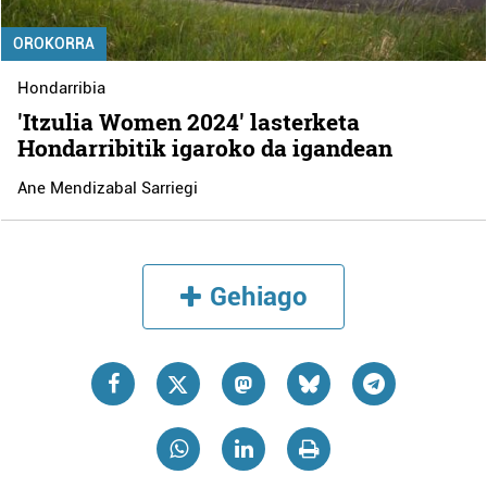
OROKORRA
Hondarribia
'Itzulia Women 2024' lasterketa
Hondarribitik igaroko da igandean
Ane Mendizabal Sarriegi
Gehiago