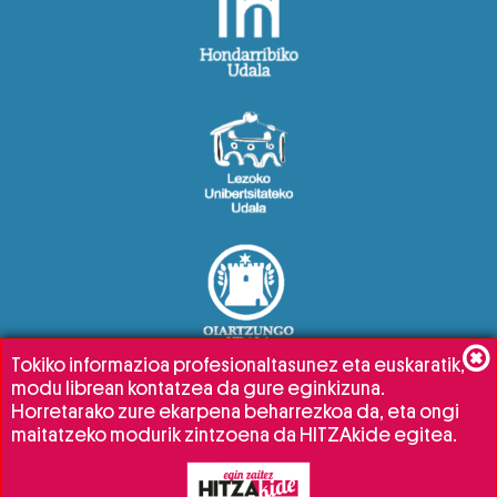
Tokiko informazioa profesionaltasunez eta euskaratik,
modu librean kontatzea da gure eginkizuna.
Horretarako zure ekarpena beharrezkoa da, eta ongi
maitatzeko modurik zintzoena da HITZAkide egitea.