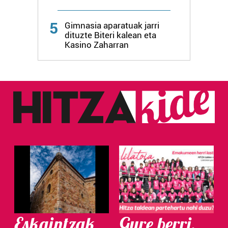
Webgune honek cookie propioak eta hirugarrenen cookie-
fitxategiak erabiltzen ditu. Zure esperientzia eta
5
Gimnasia aparatuak jarri
zerbitzuak hobetzeko asmoz, cookie teknologiaz
dituzte Biteri kalean eta
Kasino Zaharran
baliatzen gara. Ohar hau onartuz gero, teknologia hori
erabiltzeko baimen esplizitua ematen diguzu.
Gehiago
irakurri
Eskaintzak
Gure berri.