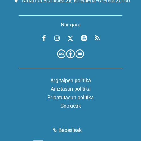
Nafarroa etorbidea 26, Errenteria-Orereta 20100
Nor gara
Argitalpen politika
Aniztasun politika
Pribatutasun politika
Cookieak
Babesleak: