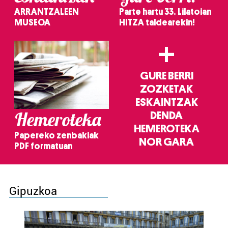
ARRANTZALEEN
Parte hartu 33. Lilatoian
MUSEOA
HITZA taldearekin!
+
GURE BERRI
ZOZKETAK
ESKAINTZAK
Hemeroteka
DENDA
HEMEROTEKA
Papereko zenbakiak
NOR GARA
PDF formatuan
Gipuzkoa