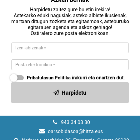
Harpidetu zaitez gure buletin irekira!
Astekarko eduki nagusiak, asteko albiste ikusienak,
martxan ditugun zozketa eta egitasmoak, asteburuko
egitarauen agenda eta askoz gehiago!
Ostiralero zure posta elektronikoan.
Pribatutasun Politika
irakurri eta onartzen dut.
Harpidetu
943 34 03 30
oarsobidasoa@hitza.eus