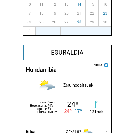
10
11
12
13
14
15
16
17
18
19
20
21
22
23
24
25
26
27
28
29
30
31
1
2
3
4
5
6
EGURALDIA
Iturria:
Hondarribia
Zeru hodeitsuak
24º
Euria:
0mm
Hezetasuna:
74%
Lainoak:
3%
24º
17º
13 km/h
Elurra:
4600m
Bihar
27º
18º