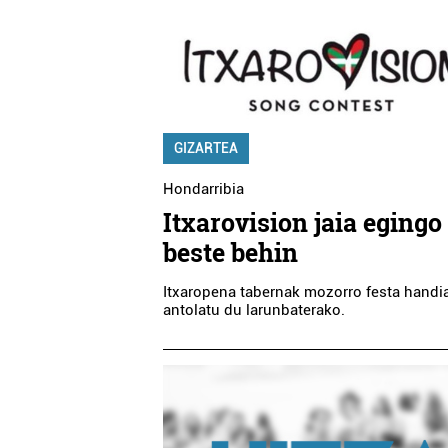
GIZARTEA
Hondarribia
Itxarovision jaia egingo
beste behin
Itxaropena tabernak mozorro festa handi
antolatu du larunbaterako.