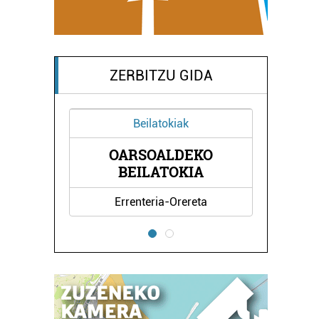
ZERBITZU GIDA
Beilatokiak
OARSOALDEKO
BEILATOKIA
Errenteria-Orereta