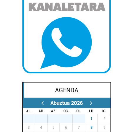
AGENDA
Abuztua 2026
AL.
AR.
AZ.
OG.
OL.
LR.
IG.
27
28
29
30
31
1
2
3
4
5
6
7
8
9