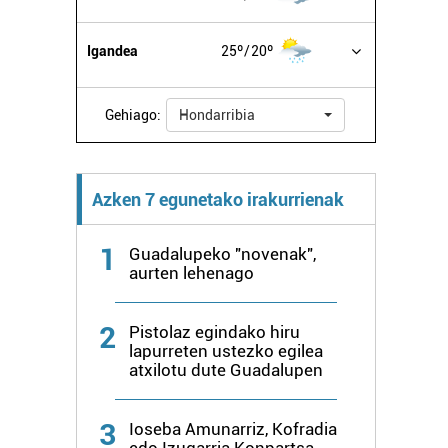
Igandea
25º
20º
Gehiago:
Hondarribia
Azken 7 egunetako irakurrienak
1
Guadalupeko "novenak",
aurten lehenago
2
Pistolaz egindako hiru
lapurreten ustezko egilea
atxilotu dute Guadalupen
3
Ioseba Amunarriz, Kofradia