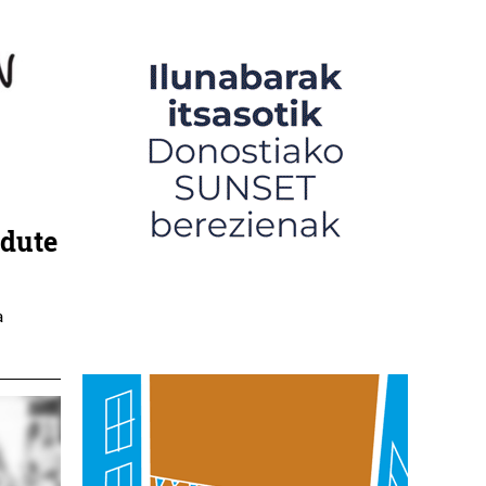
 dute
a