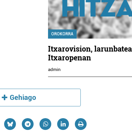
OROKORRA
Itxarovision, larunbatea
Itxaropenan
admin
Gehiago