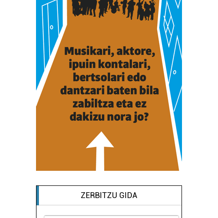
ZERBITZU GIDA