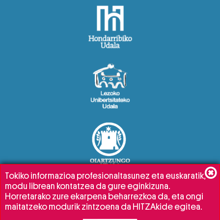
Tokiko informazioa profesionaltasunez eta euskaratik,
modu librean kontatzea da gure eginkizuna.
Horretarako zure ekarpena beharrezkoa da, eta ongi
maitatzeko modurik zintzoena da HITZAkide egitea.