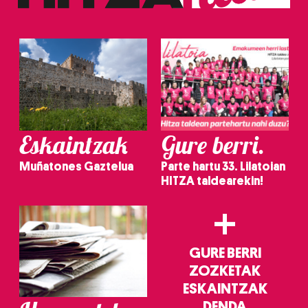
erabiltzeko baimen esplizitua ematen diguzu.
Gehiago
irakurri
Eskaintzak
Gure berri.
Muñatones Gaztelua
Parte hartu 33. Lilatoian
HITZA taldearekin!
+
GURE BERRI
ZOZKETAK
ESKAINTZAK
DENDA