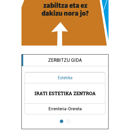
ZERBITZU GIDA
Estetika
GIA
IRATI ESTETIKA ZENTROA
HI
Errenteria-Orereta