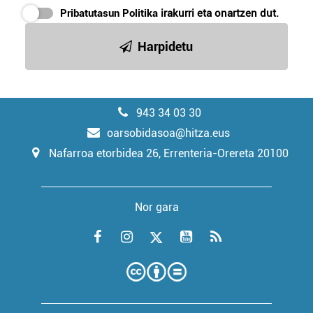
Pribatutasun Politika
irakurri eta onartzen dut.
Harpidetu
943 34 03 30
oarsobidasoa@hitza.eus
Nafarroa etorbidea 26, Errenteria-Orereta 20100
Nor gara