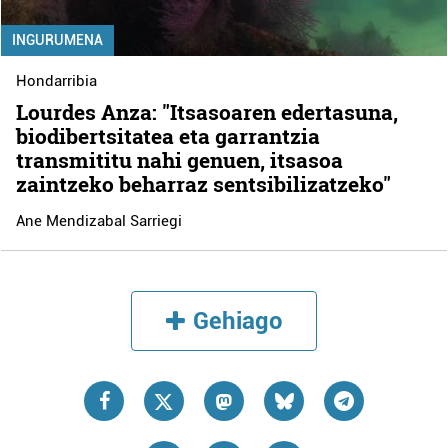
INGURUMENA
Hondarribia
Lourdes Anza: "Itsasoaren edertasuna,
biodibertsitatea eta garrantzia
transmititu nahi genuen, itsasoa
zaintzeko beharraz sentsibilizatzeko"
Ane Mendizabal Sarriegi
Gehiago