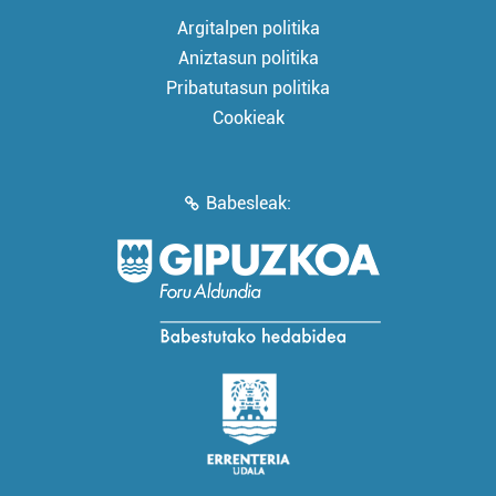
Argitalpen politika
Aniztasun politika
Pribatutasun politika
Cookieak
Babesleak: