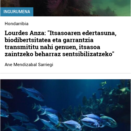
INGURUMENA
Hondarribia
Lourdes Anza: "Itsasoaren edertasuna,
biodibertsitatea eta garrantzia
transmititu nahi genuen, itsasoa
zaintzeko beharraz sentsibilizatzeko"
Ane Mendizabal Sarriegi