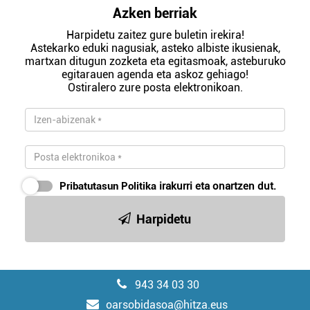
Azken berriak
Harpidetu zaitez gure buletin irekira!
Astekarko eduki nagusiak, asteko albiste ikusienak,
martxan ditugun zozketa eta egitasmoak, asteburuko
egitarauen agenda eta askoz gehiago!
Ostiralero zure posta elektronikoan.
Pribatutasun Politika
irakurri eta onartzen dut.
Harpidetu
943 34 03 30
oarsobidasoa@hitza.eus