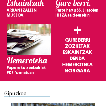
Eskaintzak
Gure berri.
ARRANTZALEEN
Parte hartu 33. Lilatoian
MUSEOA
HITZA taldearekin!
+
GURE BERRI
ZOZKETAK
ESKAINTZAK
Hemeroteka
DENDA
HEMEROTEKA
Papereko zenbakiak
NOR GARA
PDF formatuan
Gipuzkoa