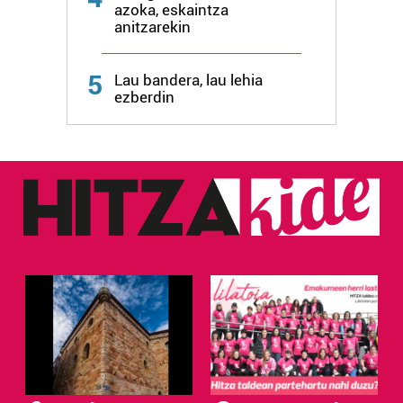
azoka, eskaintza
anitzarekin
5
Lau bandera, lau lehia
ezberdin