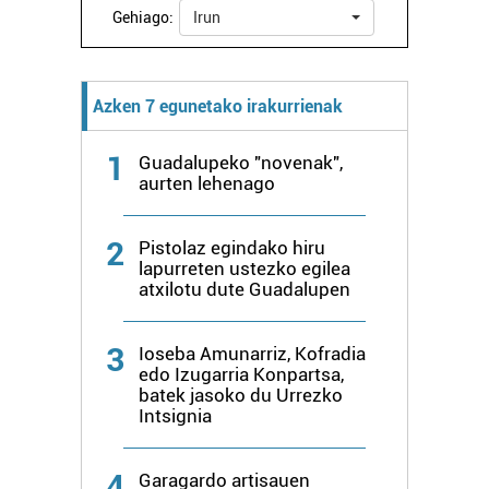
interes komertzial legitimoetan babesten dira. Ikusi gure
Gehiago:
Irun
bazkideen zerrenda, beren ustez zein helburutarako
duten interes legitimoa eta horren aurka nola egin
dezakezun ikusteko.
Azken 7 egunetako irakurrienak
Lortu zure datu pertsonalak prozesatzeko moduari
1
Guadalupeko "novenak",
buruzko informazio gehiago eta ezarri zure lehentasunak
aurten lehenago
datuen atalean. Edozein unetan alda edo ken dezakezu
zure baimena Cookieen adierazpenean.
2
Pistolaz egindako hiru
lapurreten ustezko egilea
Webgune honek cookie propioak eta hirugarrenen cookie-
atxilotu dute Guadalupen
fitxategiak erabiltzen ditu. Zure esperientzia eta
zerbitzuak hobetzeko asmoz, cookie teknologiaz
3
Ioseba Amunarriz, Kofradia
baliatzen gara. Ohar hau onartuz gero, teknologia hori
edo Izugarria Konpartsa,
erabiltzeko baimen esplizitua ematen diguzu.
Gehiago
batek jasoko du Urrezko
irakurri
Intsignia
4
Garagardo artisauen