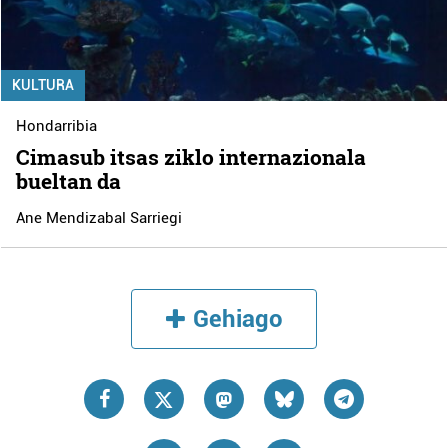
KULTURA
Hondarribia
Cimasub itsas ziklo internazionala
bueltan da
Ane Mendizabal Sarriegi
Gehiago