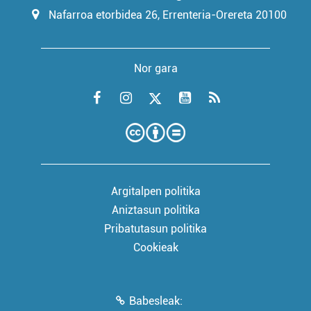
Nafarroa etorbidea 26, Errenteria-Orereta 20100
Nor gara
Argitalpen politika
Aniztasun politika
Pribatutasun politika
Cookieak
Babesleak: