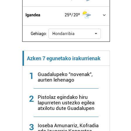
Igandea
25º
20º
Gehiago:
Hondarribia
Azken 7 egunetako irakurrienak
1
Guadalupeko "novenak",
aurten lehenago
2
Pistolaz egindako hiru
lapurreten ustezko egilea
atxilotu dute Guadalupen
3
Ioseba Amunarriz, Kofradia