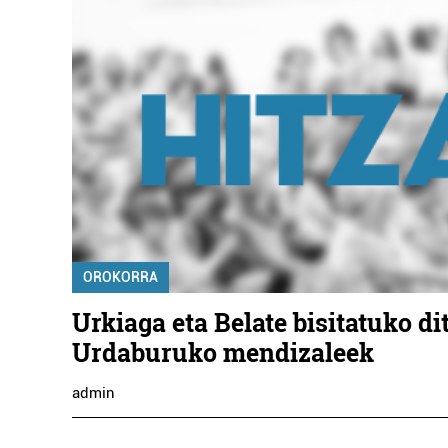
OROKORRA
Urkiaga eta Belate bisitatuko di
Urdaburuko mendizaleek
admin