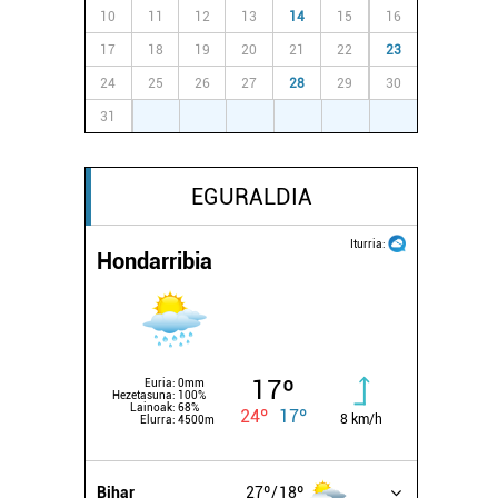
10
11
12
13
14
15
16
17
18
19
20
21
22
23
24
25
26
27
28
29
30
31
1
2
3
4
5
6
EGURALDIA
Iturria:
Hondarribia
17º
Euria:
0mm
Hezetasuna:
100%
Lainoak:
68%
24º
17º
8 km/h
Elurra:
4500m
Bihar
27º
18º