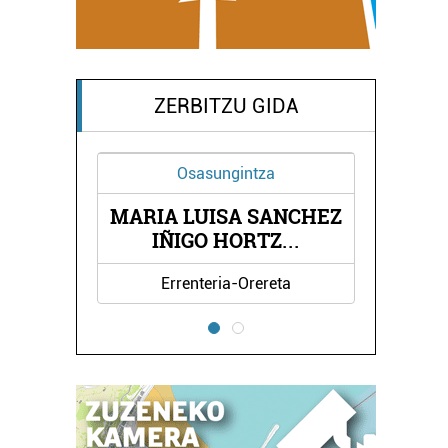
ZERBITZU GIDA
Osasungintza
MARIA LUISA SANCHEZ
ORIA
BLA
IÑIGO HORTZ
...
Errenteria-Orereta