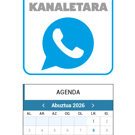
AGENDA
Abuztua 2026
AL.
AR.
AZ.
OG.
OL.
LR.
IG.
27
28
29
30
31
1
2
3
4
5
6
7
8
9