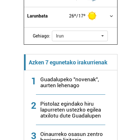
Larunbata
26º
17º
Gehiago:
Irun
Azken 7 egunetako irakurrienak
1
Guadalupeko "novenak",
aurten lehenago
2
Pistolaz egindako hiru
lapurreten ustezko egilea
atxilotu dute Guadalupen
3
Oinaurreko osasun zentro