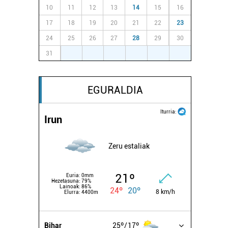
10
11
12
13
14
15
16
17
18
19
20
21
22
23
24
25
26
27
28
29
30
31
1
2
3
4
5
6
EGURALDIA
Iturria:
Irun
Zeru estaliak
21º
Euria:
0mm
Hezetasuna:
79%
Lainoak:
86%
24º
20º
8 km/h
Elurra:
4400m
Bihar
25º
17º