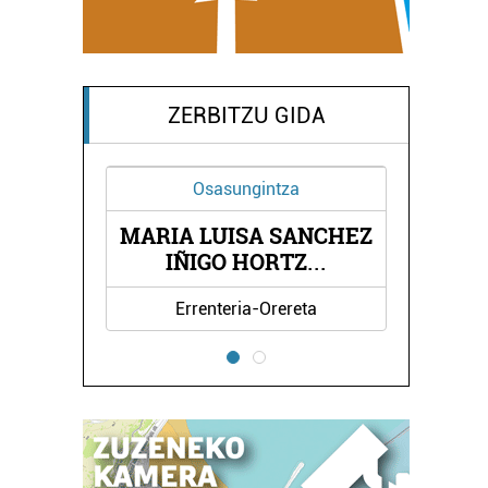
ZERBITZU GIDA
Osasungintza
MARIA LUISA SANCHEZ
IÑIGO HORTZ
EA
...
Errenteria-Orereta