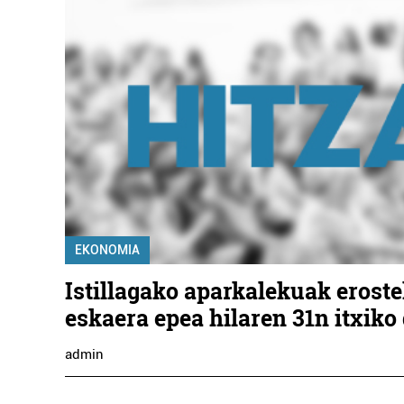
EKONOMIA
Istillagako aparkalekuak erost
eskaera epea hilaren 31n itxiko
admin