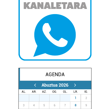
AGENDA
Abuztua 2026
AL.
AR.
AZ.
OG.
OL.
LR.
IG.
27
28
29
30
31
1
2
3
4
5
6
7
8
9