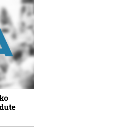
eko
 dute