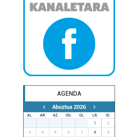
AGENDA
Abuztua 2026
AL.
AR.
AZ.
OG.
OL.
LR.
IG.
27
28
29
30
31
1
2
3
4
5
6
7
8
9