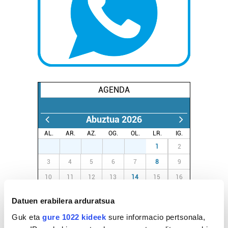
AGENDA
Abuztua 2026
AL.
AR.
AZ.
OG.
OL.
LR.
IG.
27
28
29
30
31
1
2
3
4
5
6
7
8
9
10
11
12
13
14
15
16
17
18
19
20
21
22
23
Datuen erabilera arduratsua
24
25
26
27
28
29
30
Guk eta
gure 1022 kideek
sure informacio pertsonala,
31
1
2
3
4
5
6