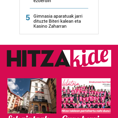
ezberdin
Webgune honek cookie propioak eta hirugarrenen cookie-
fitxategiak erabiltzen ditu. Zure esperientzia eta
5
Gimnasia aparatuak jarri
zerbitzuak hobetzeko asmoz, cookie teknologiaz
dituzte Biteri kalean eta
baliatzen gara. Ohar hau onartuz gero, teknologia hori
Kasino Zaharran
erabiltzeko baimen esplizitua ematen diguzu.
Gehiago
irakurri