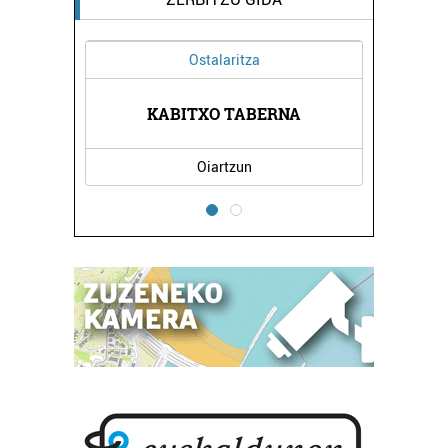
Ostalaritza
Artisaut
KABITXO TABERNA
NEUK ARTISAU 
Oiartzun
Oiartzu