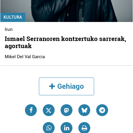
KULTURA
Irun
Ismael Serranoren kontzertuko sarrerak,
agortuak
Mikel Del Val Garcia
Gehiago