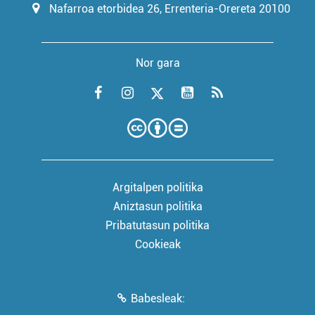
Nafarroa etorbidea 26, Errenteria-Orereta 20100
Nor gara
Argitalpen politika
Aniztasun politika
Pribatutasun politika
Cookieak
Babesleak: