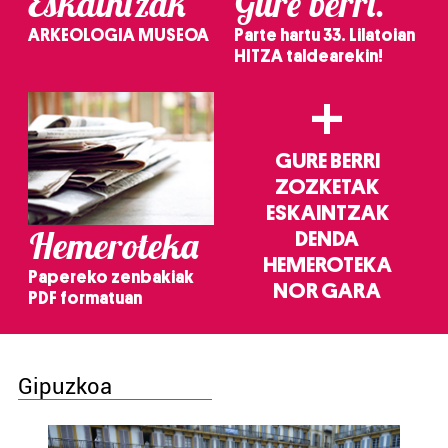
Eskaintzak
Gure berri.
ARKEOLOGIA MUSEOA
Parte hartu 33. Lilatoian
HITZA taldearekin!
+
GURE BERRI
ZOZKETAK
ESKAINTZAK
Hemeroteka
DENDA
HEMEROTEKA
Papereko zenbakiak
NOR GARA
PDF formatuan
Gipuzkoa