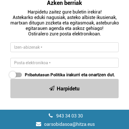
Azken berriak
Harpidetu zaitez gure buletin irekira!
Astekarko eduki nagusiak, asteko albiste ikusienak,
martxan ditugun zozketa eta egitasmoak, asteburuko
egitarauen agenda eta askoz gehiago!
Ostiralero zure posta elektronikoan.
Pribatutasun Politika
irakurri eta onartzen dut.
Harpidetu
943 34 03 30
oarsobidasoa@hitza.eus