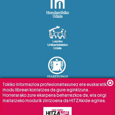
Tokiko informazioa profesionaltasunez eta euskaratik,
modu librean kontatzea da gure eginkizuna.
Horretarako zure ekarpena beharrezkoa da, eta ongi
maitatzeko modurik zintzoena da HITZAkide egitea.