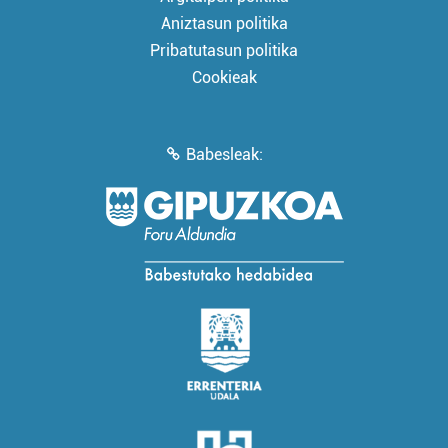
Aniztasun politika
Pribatutasun politika
Cookieak
Babesleak: