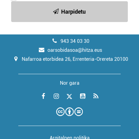
Harpidetu
943 34 03 30
oarsobidasoa@hitza.eus
Nafarroa etorbidea 26, Errenteria-Orereta 20100
Nor gara
Argitalpen politika