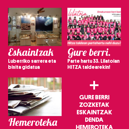
irakurri
Eskaintzak
Gure berri.
Luberriko sarrera eta
Parte hartu 33. Lilatoian
bisita gidatua
HITZA taldearekin!
+
GURE BERRI
ZOZKETAK
ESKAINTZAK
Hemeroteka
DENDA
HEMEROTEKA