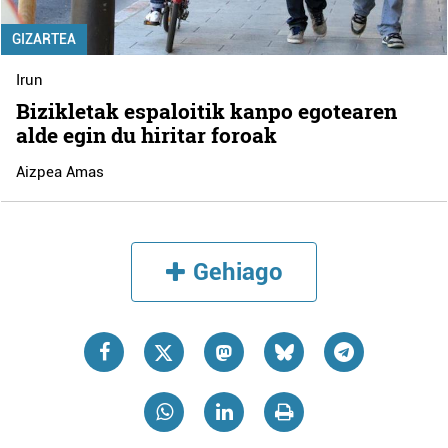
GIZARTEA
Irun
Bizikletak espaloitik kanpo egotearen
alde egin du hiritar foroak
Aizpea Amas
Gehiago