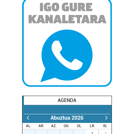
AGENDA
Abuztua 2026
AL.
AR.
AZ.
OG.
OL.
LR.
IG.
27
28
29
30
31
1
2