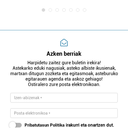
Azken berriak
Harpidetu zaitez gure buletin irekira!
Astekarko eduki nagusiak, asteko albiste ikusienak,
martxan ditugun zozketa eta egitasmoak, asteburuko
egitarauen agenda eta askoz gehiago!
Ostiralero zure posta elektronikoan.
Pribatutasun Politika
irakurri eta onartzen dut.