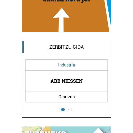
ZERBITZU GIDA
Industria
GENTZIA
ABB NIESSEN
ELDUAY
Oiartzun