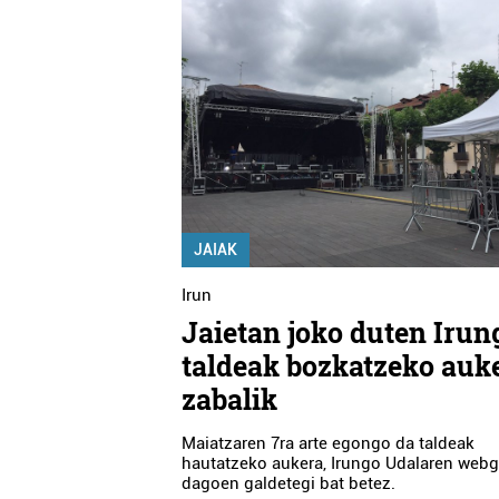
JAIAK
Irun
Jaietan joko duten Irun
taldeak bozkatzeko auk
zabalik
Maiatzaren 7ra arte egongo da taldeak
hautatzeko aukera, Irungo Udalaren web
dagoen galdetegi bat betez.