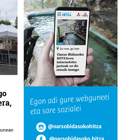
go
era,
gunean