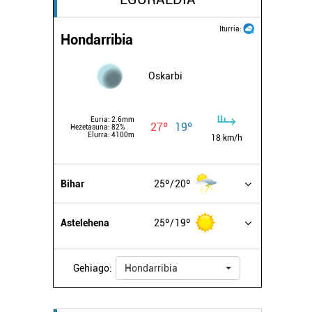
Iturria:
Hondarribia
Oskarbi
Euria:
2.6mm
27º
19º
Hezetasuna:
82%
Elurra:
4100m
18 km/h
Bihar
25º
20º
Astelehena
25º
19º
Gehiago:
Hondarribia