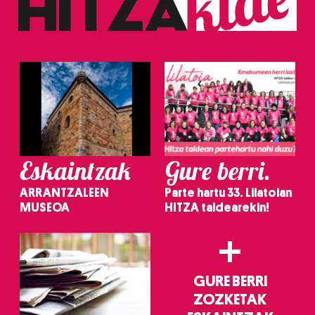
erabiltzeko baimen esplizitua ematen diguzu.
Gehiago
irakurri
Eskaintzak
Gure berri.
ARRANTZALEEN
Parte hartu 33. Lilatoian
MUSEOA
HITZA taldearekin!
+
GURE BERRI
ZOZKETAK