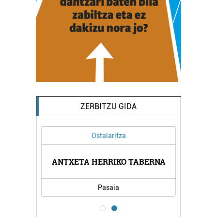
ZERBITZU GIDA
Ostalaritza
IA
ANTXETA HERRIKO TABERNA
J
Pasaia