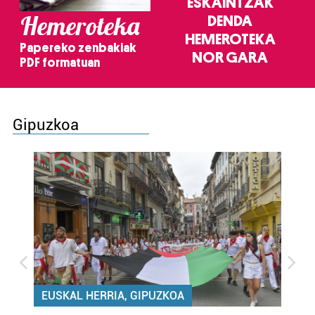
ESKAINTZAK
Hemeroteka
DENDA
HEMEROTEKA
Papereko zenbakiak
NOR GARA
PDF formatuan
Gipuzkoa
EUSKAL HERRIA, GIPUZKOA