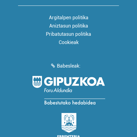
Argitalpen politika
Aniztasun politika
Pribatutasun politika
Cookieak
Babesleak: