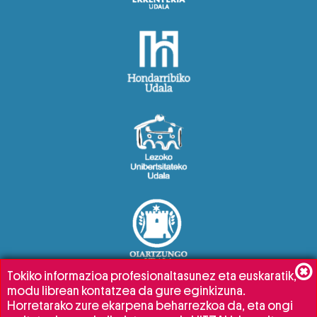
Tokiko informazioa profesionaltasunez eta euskaratik,
modu librean kontatzea da gure eginkizuna.
Horretarako zure ekarpena beharrezkoa da, eta ongi