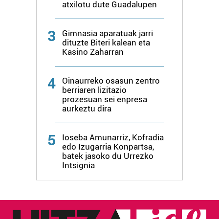
atxilotu dute Guadalupen
neurtzeko, jendeari buruzko informazioa biltzeko eta
produktuak garatzeko. Zure datuak nork eta zertarako
erabiltzen dituen hauta dezakezu.
3
Gimnasia aparatuak jarri
dituzte Biteri kalean eta
Bazkide batzuek ez dizute baimenik eskatzen, eta beren
Kasino Zaharran
interes komertzial legitimoetan babesten dira. Ikusi gure
bazkideen zerrenda, beren ustez zein helburutarako
4
Oinaurreko osasun zentro
duten interes legitimoa eta horren aurka nola egin
berriaren lizitazio
dezakezun ikusteko.
prozesuan sei enpresa
aurkeztu dira
Lortu zure datu pertsonalak prozesatzeko moduari
buruzko informazio gehiago eta ezarri zure lehentasunak
5
Ioseba Amunarriz, Kofradia
datuen atalean. Edozein unetan alda edo ken dezakezu
edo Izugarria Konpartsa,
batek jasoko du Urrezko
zure baimena Cookieen adierazpenean.
Intsignia
Webgune honek cookie propioak eta hirugarrenen cookie-
fitxategiak erabiltzen ditu. Zure esperientzia eta
zerbitzuak hobetzeko asmoz, cookie teknologiaz
baliatzen gara. Ohar hau onartuz gero, teknologia hori