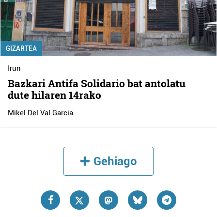
GIZARTEA
Irun
Bazkari Antifa Solidario bat antolatu
dute hilaren 14rako
Mikel Del Val Garcia
Gehiago