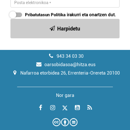
Pribatutasun Politika
irakurri eta onartzen dut.
Harpidetu
943 34 03 30
oarsobidasoa@hitza.eus
Nafarroa etorbidea 26, Errenteria-Orereta 20100
Nor gara