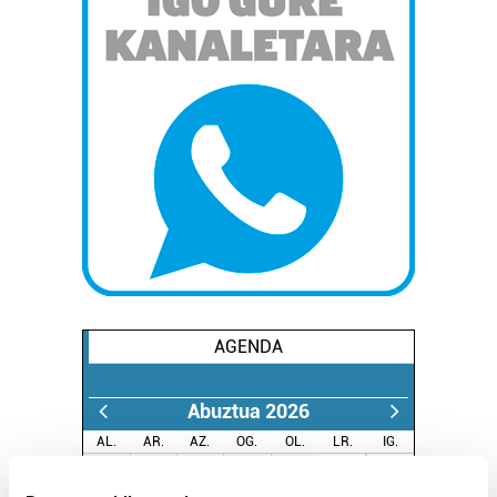
AGENDA
Abuztua 2026
AL.
AR.
AZ.
OG.
OL.
LR.
IG.
27
28
29
30
31
1
2