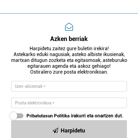
Azken berriak
Harpidetu zaitez gure buletin irekira!
Astekarko eduki nagusiak, asteko albiste ikusienak,
martxan ditugun zozketa eta egitasmoak, asteburuko
egitarauen agenda eta askoz gehiago!
Ostiralero zure posta elektronikoan.
Pribatutasun Politika
irakurri eta onartzen dut.
Harpidetu