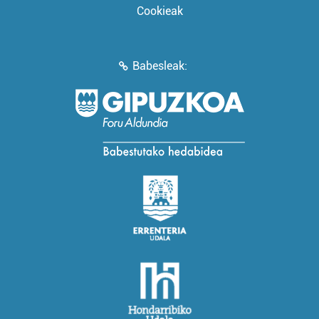
Cookieak
Babesleak: