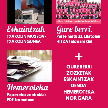
Eskaintzak
Gure berri.
TXAKOLIN MUSEOA-
Parte hartu 33. Lilatoian
TXAKOLINGUNEA
HITZA taldearekin!
+
GURE BERRI
ZOZKETAK
ESKAINTZAK
Hemeroteka
DENDA
HEMEROTEKA
Papereko zenbakiak
NOR GARA
PDF formatuan