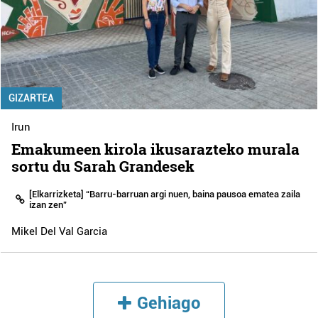
GIZARTEA
Irun
Emakumeen kirola ikusarazteko murala
sortu du Sarah Grandesek
[Elkarrizketa] “Barru-barruan argi nuen, baina pausoa ematea zaila
izan zen”
Mikel Del Val Garcia
Gehiago