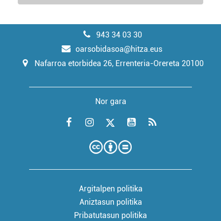
943 34 03 30
oarsobidasoa@hitza.eus
Nafarroa etorbidea 26, Errenteria-Orereta 20100
Nor gara
Argitalpen politika
Aniztasun politika
Pribatutasun politika