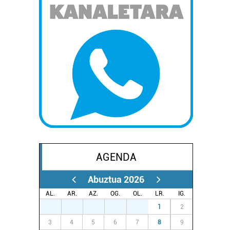
AGENDA
Abuztua 2026
AL.
AR.
AZ.
OG.
OL.
LR.
IG.
27
28
29
30
31
1
2
3
4
5
6
7
8
9