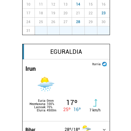
10
11
12
13
14
15
16
17
18
19
20
21
22
23
24
25
26
27
28
29
30
31
1
2
3
4
5
6
EGURALDIA
Iturria:
Irun
17º
Euria:
0mm
Hezetasuna:
100%
Lainoak:
70%
25º
16º
7 km/h
Elurra:
4500m
Bihar
28º
18º