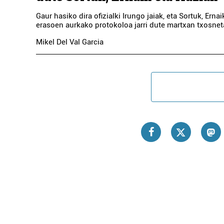
Gaur hasiko dira ofizialki Irungo jaiak, eta Sortuk, Erna
erasoen aurkako protokoloa jarri dute martxan txosnet
Mikel Del Val Garcia