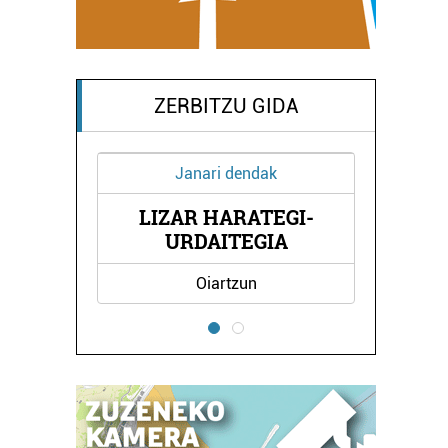
ZERBITZU GIDA
Janari dendak
O
LIZAR HARATEGI-
URDAITEGIA
Oiartzun