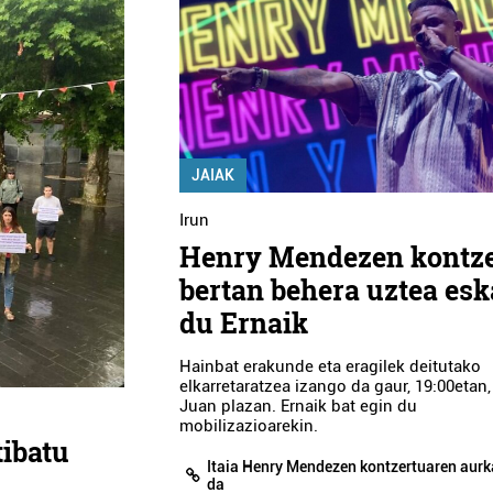
JAIAK
Irun
Henry Mendezen kontz
bertan behera uztea esk
du Ernaik
Hainbat erakunde eta eragilek deitutako
elkarretaratzea izango da gaur, 19:00etan
Juan plazan. Ernaik bat egin du
mobilizazioarekin.
tibatu
Itaia Henry Mendezen kontzertuaren aurk
da