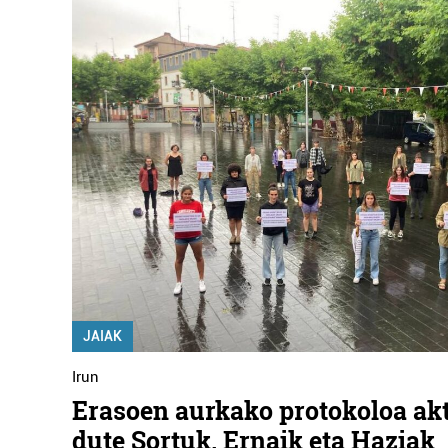
JAIAK
Irun
Erasoen aurkako protokoloa ak
dute Sortuk, Ernaik eta Haziak