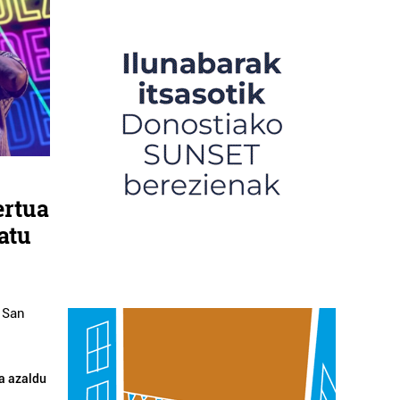
ertua
atu
, San
a azaldu