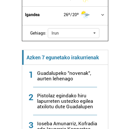
Igandea
26º
20º
Gehiago:
Irun
Azken 7 egunetako irakurrienak
1
Guadalupeko "novenak",
aurten lehenago
2
Pistolaz egindako hiru
lapurreten ustezko egilea
atxilotu dute Guadalupen
3
Ioseba Amunarriz, Kofradia