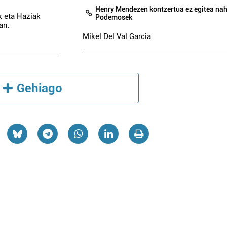
Henry Mendezen kontzertua ez egitea nah
ik eta Haziak
Podemosek
an.
Mikel Del Val Garcia
Gehiago