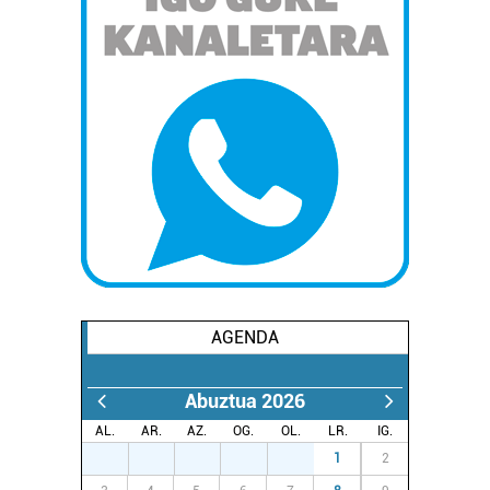
AGENDA
Abuztua 2026
AL.
AR.
AZ.
OG.
OL.
LR.
IG.
27
28
29
30
31
1
2