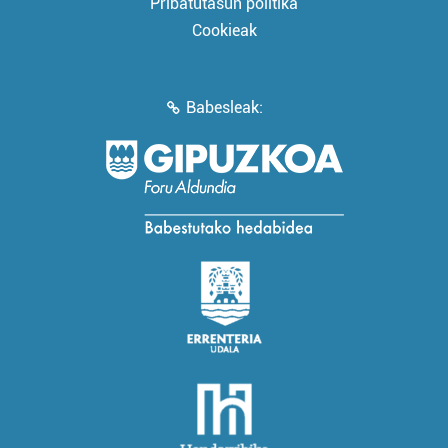
Pribatutasun politika
Cookieak
Babesleak: