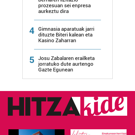
erabiltzen dituen hauta dezakezu.
prozesuan sei enpresa
aurkeztu dira
Bazkide batzuek ez dizute baimenik eskatzen, eta beren
interes komertzial legitimoetan babesten dira. Ikusi gure
4
Gimnasia aparatuak jarri
bazkideen zerrenda, beren ustez zein helburutarako
dituzte Biteri kalean eta
duten interes legitimoa eta horren aurka nola egin
Kasino Zaharran
dezakezun ikusteko.
5
Josu Zabalaren erailketa
Lortu zure datu pertsonalak prozesatzeko moduari
jorratuko dute aurtengo
buruzko informazio gehiago eta ezarri zure lehentasunak
Gazte Egunean
datuen atalean. Edozein unetan alda edo ken dezakezu
zure baimena Cookieen adierazpenean.
Webgune honek cookie propioak eta hirugarrenen cookie-
fitxategiak erabiltzen ditu. Zure esperientzia eta
zerbitzuak hobetzeko asmoz, cookie teknologiaz
baliatzen gara. Ohar hau onartuz gero, teknologia hori
erabiltzeko baimen esplizitua ematen diguzu.
Gehiago
irakurri