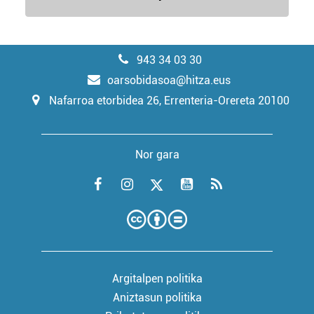
943 34 03 30
oarsobidasoa@hitza.eus
Nafarroa etorbidea 26, Errenteria-Orereta 20100
Nor gara
Argitalpen politika
Aniztasun politika