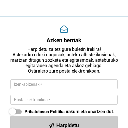
Azken berriak
Harpidetu zaitez gure buletin irekira!
Astekarko eduki nagusiak, asteko albiste ikusienak,
martxan ditugun zozketa eta egitasmoak, asteburuko
egitarauen agenda eta askoz gehiago!
Ostiralero zure posta elektronikoan.
Pribatutasun Politika
irakurri eta onartzen dut.
Harpidetu