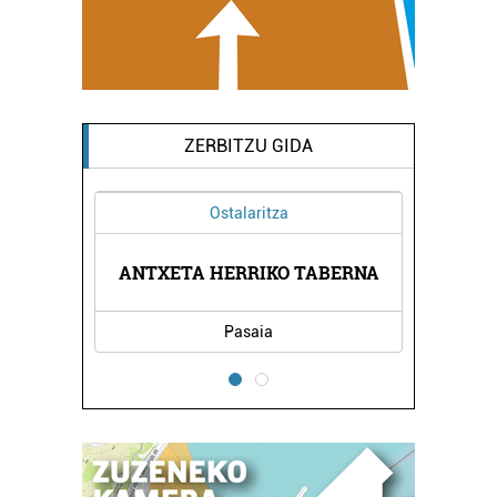
ZERBITZU GIDA
Ostalaritza
UN
ANTXETA HERRIKO TABERNA
L
Pasaia