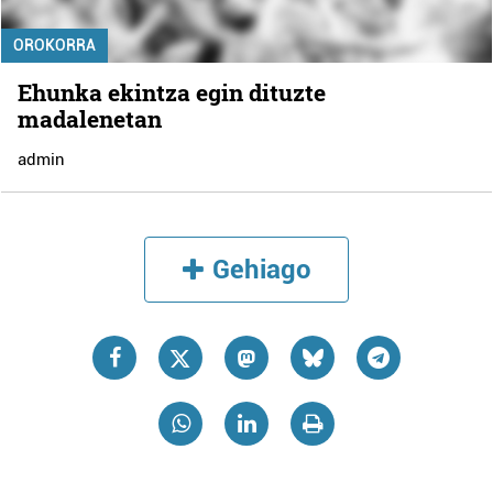
OROKORRA
Ehunka ekintza egin dituzte
madalenetan
admin
Gehiago