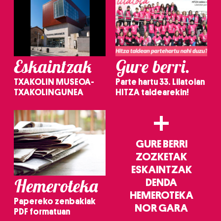
Eskaintzak
Gure berri.
TXAKOLIN MUSEOA-
Parte hartu 33. Lilatoian
TXAKOLINGUNEA
HITZA taldearekin!
+
GURE BERRI
ZOZKETAK
ESKAINTZAK
Hemeroteka
DENDA
HEMEROTEKA
Papereko zenbakiak
NOR GARA
PDF formatuan