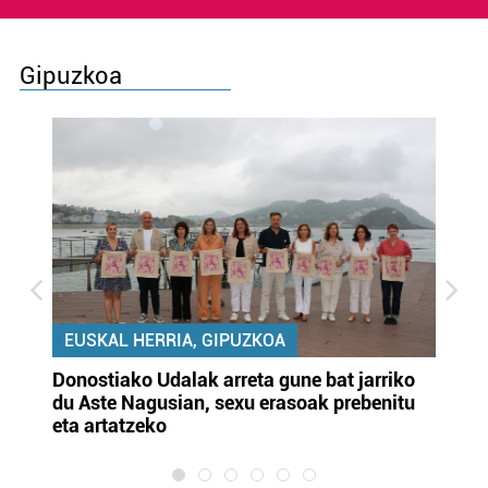
Gipuzkoa
EUSKAL HERRIA, GIPUZKOA
Donostiako Udalak arreta gune bat jarriko
Ur
du Aste Nagusian, sexu erasoak prebenitu
es
eta artatzeko
lu