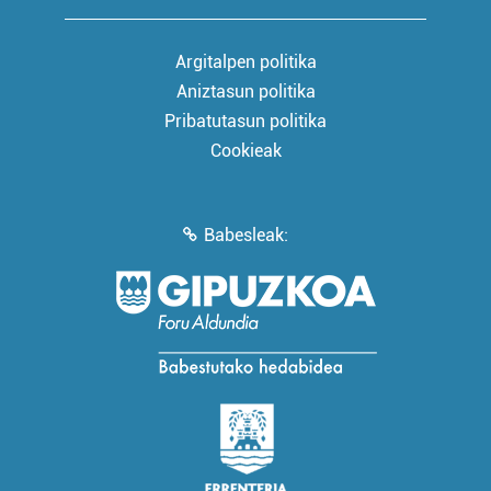
Argitalpen politika
Aniztasun politika
Pribatutasun politika
Cookieak
Babesleak: