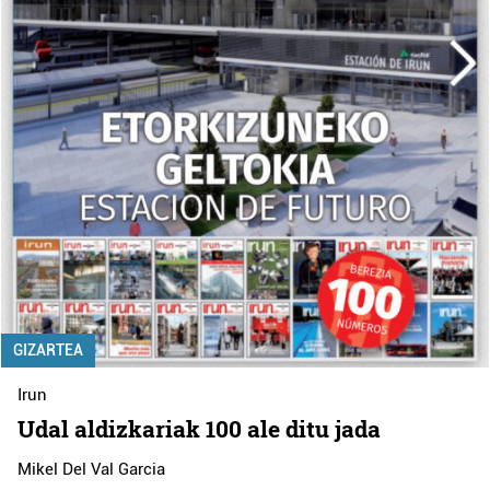
GIZARTEA
Irun
Udal aldizkariak 100 ale ditu jada
Mikel Del Val Garcia