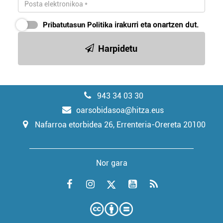
Pribatutasun Politika
irakurri eta onartzen dut.
Harpidetu
943 34 03 30
oarsobidasoa@hitza.eus
Nafarroa etorbidea 26, Errenteria-Orereta 20100
Nor gara