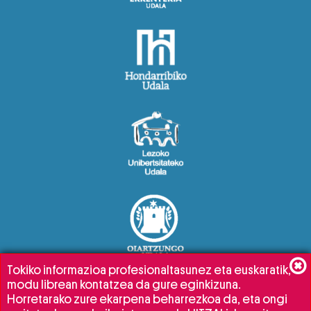
Tokiko informazioa profesionaltasunez eta euskaratik,
modu librean kontatzea da gure eginkizuna.
Horretarako zure ekarpena beharrezkoa da, eta ongi