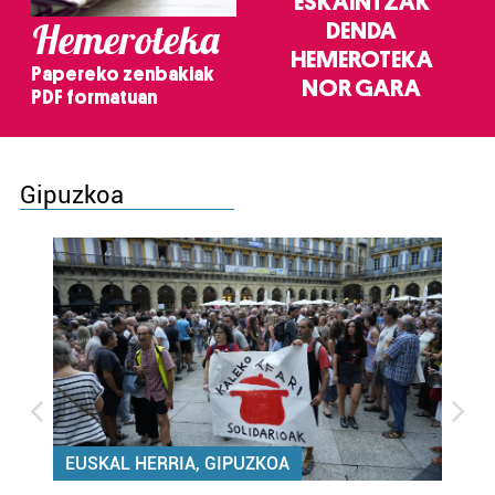
ESKAINTZAK
Hemeroteka
DENDA
HEMEROTEKA
Papereko zenbakiak
NOR GARA
PDF formatuan
Gipuzkoa
EUSKAL HERRIA, GIPUZKOA