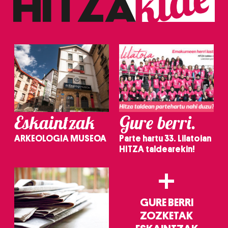
Eskaintzak
Gure berri.
ARKEOLOGIA MUSEOA
Parte hartu 33. Lilatoian
HITZA taldearekin!
+
GURE BERRI
ZOZKETAK