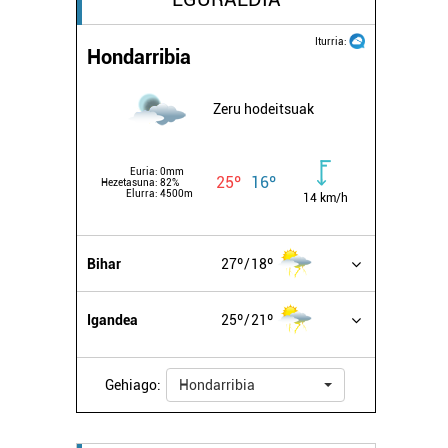
Iturria:
Hondarribia
Zeru hodeitsuak
Euria:
0mm
25º
16º
Hezetasuna:
82%
Elurra:
4500m
14 km/h
Bihar
27º
18º
Igandea
25º
21º
Gehiago:
Hondarribia