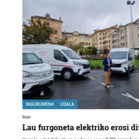
INGURUMENA
UDALA
Irun
Lau furgoneta elektriko erosi d