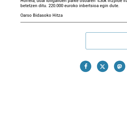
Horrela, udal ibilgailuen parke osoaren %30k irizpide i
betetzen ditu. 220.000 euroko inbertsioa egin dute.
Oarso Bidasoko Hitza