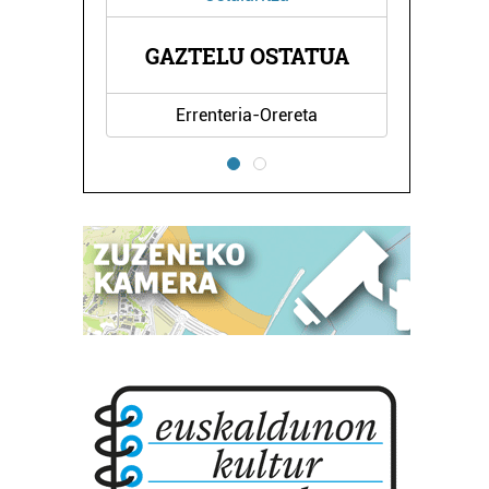
RNA
GAZTELU OSTATUA
A
Errenteria-Orereta