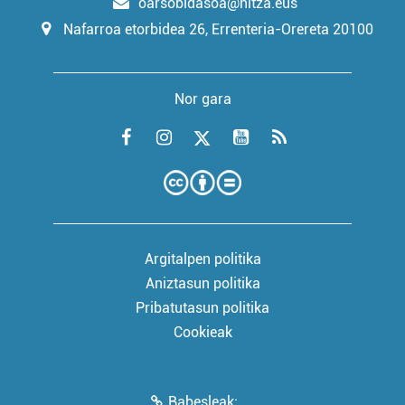
oarsobidasoa@hitza.eus
Nafarroa etorbidea 26, Errenteria-Orereta 20100
Nor gara
Argitalpen politika
Aniztasun politika
Pribatutasun politika
Cookieak
Babesleak: