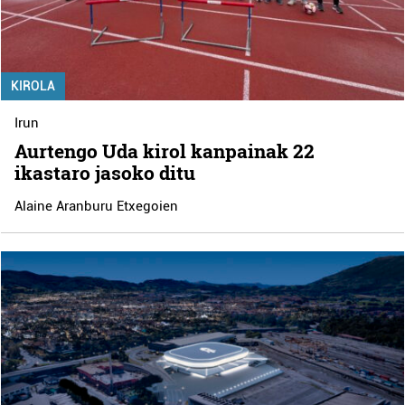
KIROLA
Irun
Aurtengo Uda kirol kanpainak 22
ikastaro jasoko ditu
Alaine Aranburu Etxegoien