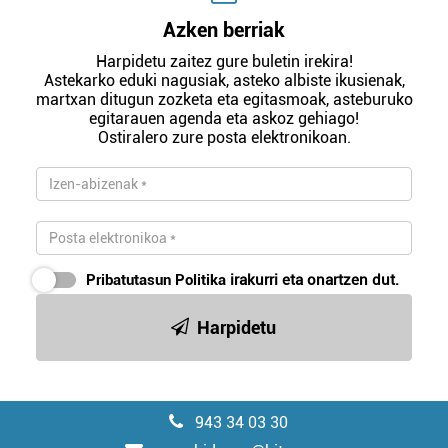
Azken berriak
Harpidetu zaitez gure buletin irekira!
Astekarko eduki nagusiak, asteko albiste ikusienak,
martxan ditugun zozketa eta egitasmoak, asteburuko
egitarauen agenda eta askoz gehiago!
Ostiralero zure posta elektronikoan.
Pribatutasun Politika
irakurri eta onartzen dut.
Harpidetu
943 34 03 30