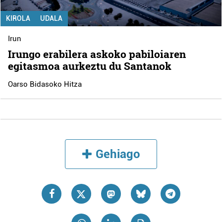
KIROLA
UDALA
Irun
Irungo erabilera askoko pabiloiaren
egitasmoa aurkeztu du Santanok
Oarso Bidasoko Hitza
Gehiago