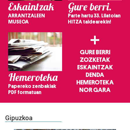
Eskaintzak
Gure berri.
ARRANTZALEEN
Parte hartu 33. Lilatoian
MUSEOA
HITZA taldearekin!
+
GURE BERRI
ZOZKETAK
ESKAINTZAK
Hemeroteka
DENDA
HEMEROTEKA
Papereko zenbakiak
NOR GARA
PDF formatuan
Gipuzkoa