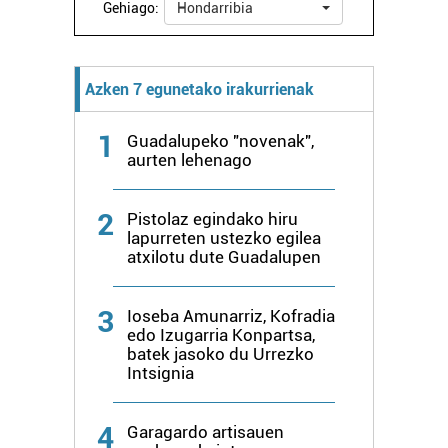
Gehiago:
Hondarribia
interes komertzial legitimoetan babesten dira. Ikusi gure
bazkideen zerrenda, beren ustez zein helburutarako
duten interes legitimoa eta horren aurka nola egin
Azken 7 egunetako irakurrienak
dezakezun ikusteko.
1
Lortu zure datu pertsonalak prozesatzeko moduari
Guadalupeko "novenak",
aurten lehenago
buruzko informazio gehiago eta ezarri zure lehentasunak
datuen atalean. Edozein unetan alda edo ken dezakezu
zure baimena Cookieen adierazpenean.
2
Pistolaz egindako hiru
lapurreten ustezko egilea
atxilotu dute Guadalupen
Webgune honek cookie propioak eta hirugarrenen cookie-
fitxategiak erabiltzen ditu. Zure esperientzia eta
zerbitzuak hobetzeko asmoz, cookie teknologiaz
3
Ioseba Amunarriz, Kofradia
baliatzen gara. Ohar hau onartuz gero, teknologia hori
edo Izugarria Konpartsa,
batek jasoko du Urrezko
erabiltzeko baimen esplizitua ematen diguzu.
Gehiago
Intsignia
irakurri
4
Garagardo artisauen