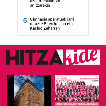
azoka, eskaintza
anitzarekin
5
Gimnasia aparatuak jarri
dituzte Biteri kalean eta
Kasino Zaharran