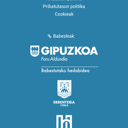
Pribatutasun politika
Cookieak
Babesleak: