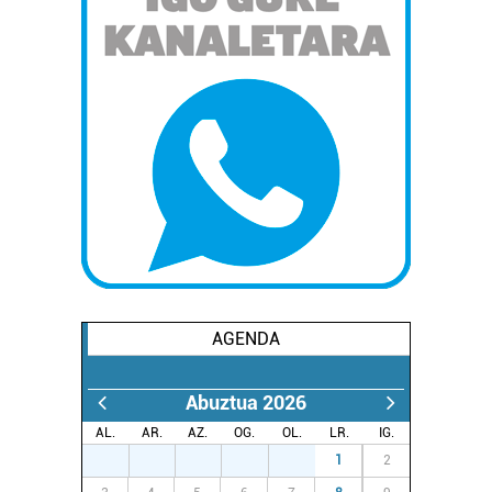
AGENDA
Abuztua 2026
AL.
AR.
AZ.
OG.
OL.
LR.
IG.
27
28
29
30
31
1
2