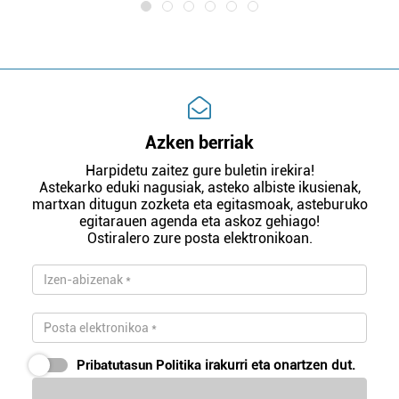
Azken berriak
Harpidetu zaitez gure buletin irekira!
Astekarko eduki nagusiak, asteko albiste ikusienak,
martxan ditugun zozketa eta egitasmoak, asteburuko
egitarauen agenda eta askoz gehiago!
Ostiralero zure posta elektronikoan.
Pribatutasun Politika
irakurri eta onartzen dut.