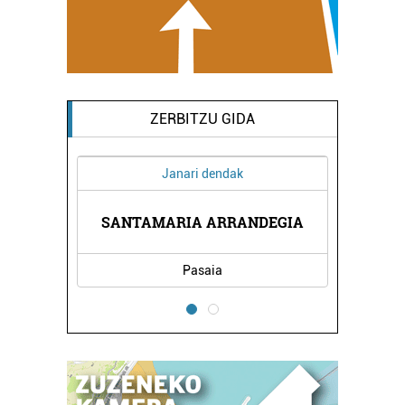
ZERBITZU GIDA
Janari dendak
A
SANTAMARIA ARRANDEGIA
Pasaia