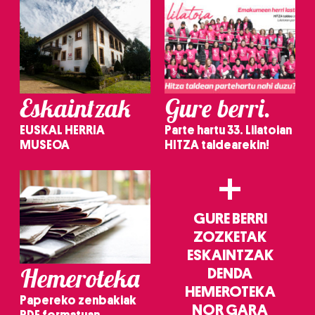
Eskaintzak
Gure berri.
EUSKAL HERRIA
Parte hartu 33. Lilatoian
MUSEOA
HITZA taldearekin!
+
GURE BERRI
ZOZKETAK
ESKAINTZAK
Hemeroteka
DENDA
HEMEROTEKA
Papereko zenbakiak
NOR GARA