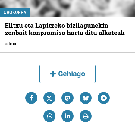
OROKORRA
Elitxu eta Lapitzeko bizilagunekin
zenbait konpromiso hartu ditu alkateak
admin
Gehiago