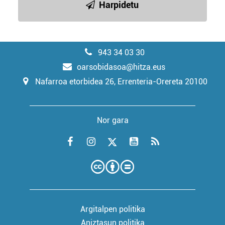
Harpidetu
943 34 03 30
oarsobidasoa@hitza.eus
Nafarroa etorbidea 26, Errenteria-Orereta 20100
Nor gara
Argitalpen politika
Aniztasun politika