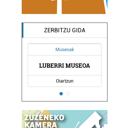
ZERBITZU GIDA
Museoak
XULAR
LUBERRI MUSEOA
CRO
Oiartzun