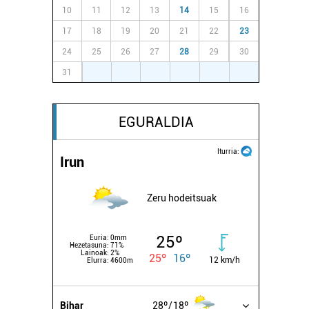
10
11
12
13
14
15
16
17
18
19
20
21
22
23
24
25
26
27
28
29
30
31
1
2
3
4
5
6
EGURALDIA
Iturria:
Irun
Zeru hodeitsuak
25º
Euria:
0mm
Hezetasuna:
71%
Lainoak:
2%
25º
16º
12 km/h
Elurra:
4600m
Bihar
28º
18º