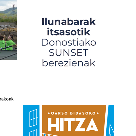
o
arakoak