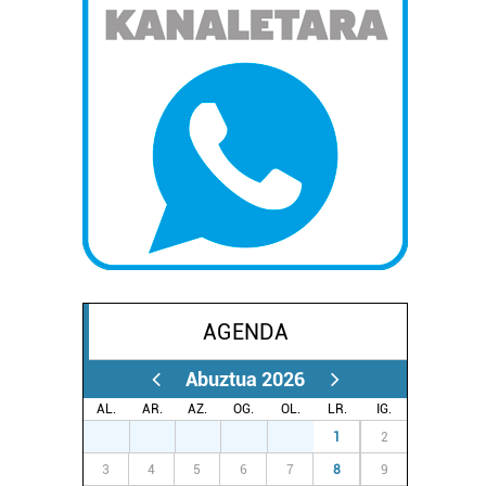
AGENDA
Abuztua 2026
AL.
AR.
AZ.
OG.
OL.
LR.
IG.
27
28
29
30
31
1
2
3
4
5
6
7
8
9