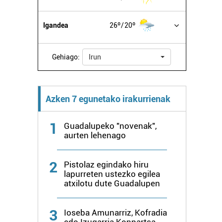
Igandea
26º
20º
Gehiago:
Irun
Azken 7 egunetako irakurrienak
1
Guadalupeko "novenak",
aurten lehenago
2
Pistolaz egindako hiru
lapurreten ustezko egilea
atxilotu dute Guadalupen
3
Ioseba Amunarriz, Kofradia