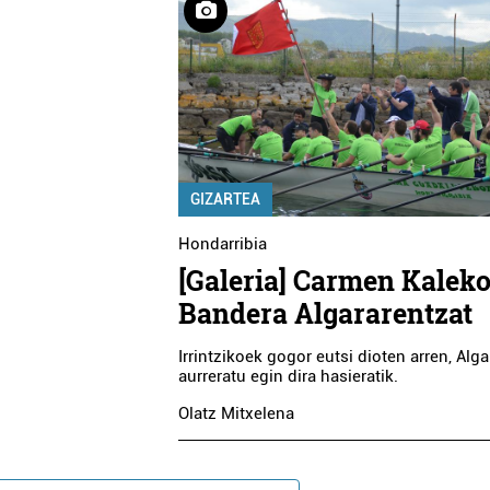
GIZARTEA
Hondarribia
[Galeria] Carmen Kalek
Bandera Algararentzat
Irrintzikoek gogor eutsi dioten arren, Alg
aurreratu egin dira hasieratik.
Olatz Mitxelena