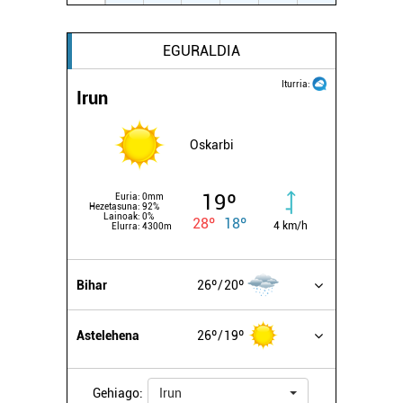
EGURALDIA
Iturria:
Irun
Oskarbi
19º
Euria:
0mm
Hezetasuna:
92%
Lainoak:
0%
28º
18º
4 km/h
Elurra:
4300m
Bihar
26º
20º
Astelehena
26º
19º
Gehiago:
Irun