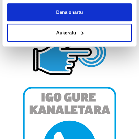
If you allow, we would also like to:
Collect information about your geographical
Dena onartu
location which can be accurate to within several
meters
Aukeratu
Identify your device by actively scanning it for
specific characteristics (fingerprinting)
Find out more about how your personal data is processed
and set your preferences in the
details section
.
Guk eta gure bazkideek zure datu pertsonalak
prozesatzen ditugu, zure IP zenbakia, besteak beste,
teknologia erabiliz, cookieak adibidez, iragarki eta eduki
pertsonalizatuak eskaintzeko, iragarkiak eta edukia
neurtzeko, jendeari buruzko informazioa biltzeko eta
produktuak garatzeko. Zure datuak nork eta zertarako
erabiltzen dituen hauta dezakezu.
Bazkide batzuek ez dizute baimenik eskatzen, eta beren