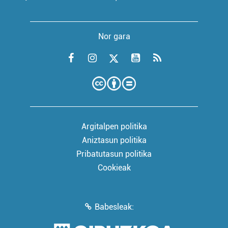
Nor gara
Argitalpen politika
Aniztasun politika
Pribatutasun politika
Cookieak
Babesleak: