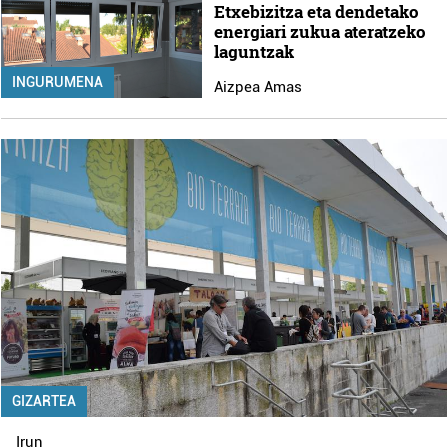
Etxebizitza eta dendetako
energiari zukua ateratzeko
laguntzak
INGURUMENA
Aizpea Amas
GIZARTEA
Irun