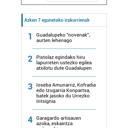
Azken 7 egunetako irakurrienak
1
Guadalupeko "novenak",
aurten lehenago
2
Pistolaz egindako hiru
lapurreten ustezko egilea
atxilotu dute Guadalupen
3
Ioseba Amunarriz, Kofradia
edo Izugarria Konpartsa,
batek jasoko du Urrezko
Intsignia
4
Garagardo artisauen
azoka, eskaintza