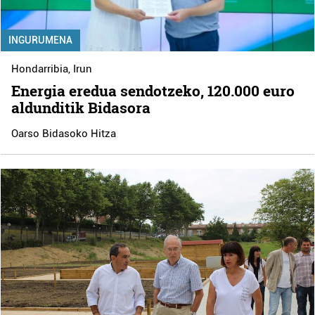
INGURUMENA
Hondarribia
,
Irun
Energia eredua sendotzeko, 120.000 euro
aldunditik Bidasora
Oarso Bidasoko Hitza