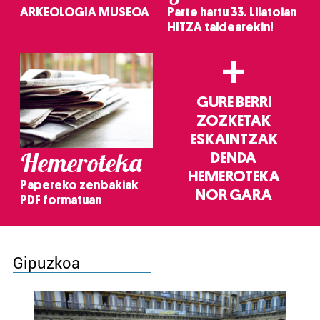
ARKEOLOGIA MUSEOA
Parte hartu 33. Lilatoian
HITZA taldearekin!
+
GURE BERRI
ZOZKETAK
ESKAINTZAK
Hemeroteka
DENDA
HEMEROTEKA
Papereko zenbakiak
NOR GARA
PDF formatuan
Gipuzkoa