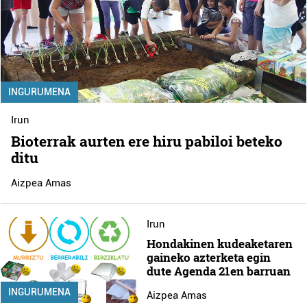
INGURUMENA
Irun
Bioterrak aurten ere hiru pabiloi beteko
ditu
Aizpea Amas
Irun
Hondakinen kudeaketaren
gaineko azterketa egin
dute Agenda 21en barruan
INGURUMENA
Aizpea Amas