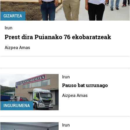
GIZARTEA
Irun
Prest dira Puianako 76 ekobaratzeak
Aizpea Amas
Irun
Pauso bat urrunago
Aizpea Amas
INGURUMENA
Irun