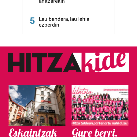
anitzarekin
5
Lau bandera, lau lehia
ezberdin
Eskaintzak
Gure berri.