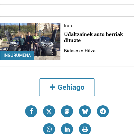
Irun
Udaltzainek auto berriak
dituzte
Bidasoko Hitza
INGURUMENA
Gehiago