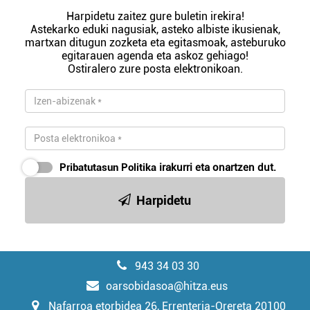
Harpidetu zaitez gure buletin irekira!
Astekarko eduki nagusiak, asteko albiste ikusienak,
martxan ditugun zozketa eta egitasmoak, asteburuko
egitarauen agenda eta askoz gehiago!
Ostiralero zure posta elektronikoan.
Pribatutasun Politika
irakurri eta onartzen dut.
Harpidetu
943 34 03 30
oarsobidasoa@hitza.eus
Nafarroa etorbidea 26, Errenteria-Orereta 20100