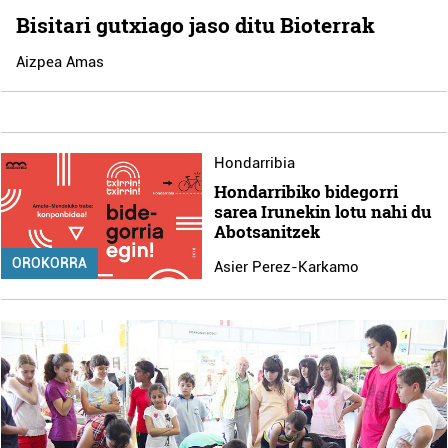
Bisitari gutxiago jaso ditu Bioterrak
Aizpea Amas
Hondarribia
Hondarribiko bidegorri
sarea Irunekin lotu nahi du
Abotsanitzek
OROKORRA
Asier Perez-Karkamo