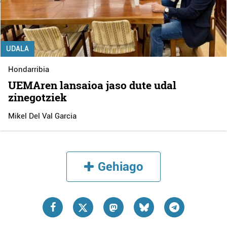
UDALA
Hondarribia
UEMAren lansaioa jaso dute udal
zinegotziek
Mikel Del Val Garcia
Gehiago