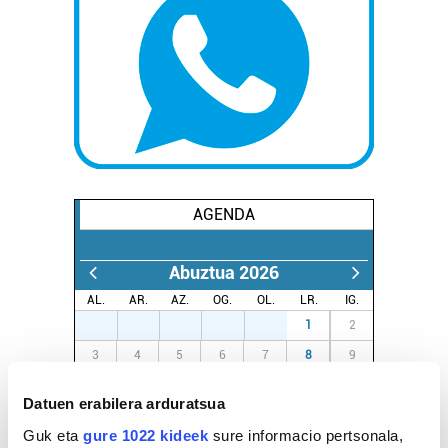
AGENDA
Abuztua 2026
AL.
AR.
AZ.
OG.
OL.
LR.
IG.
27
28
29
30
31
1
2
3
4
5
6
7
8
9
10
11
12
13
14
15
16
Datuen erabilera arduratsua
17
18
19
20
21
22
23
Guk eta
gure 1022 kideek
sure informacio pertsonala,
24
25
26
27
28
29
30