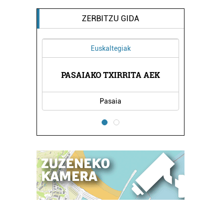
ZERBITZU GIDA
Euskaltegiak
TETXEA
PASAIAKO TXIRRITA AEK
CRIST
Pasaia