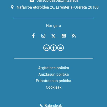
oarsobidasoa@hitza.eus
Nafarroa etorbidea 26, Errenteria-Orereta 20100
Nor gara
Argitalpen politika
Aniztasun politika
Pribatutasun politika
Cookieak
Babesleak: