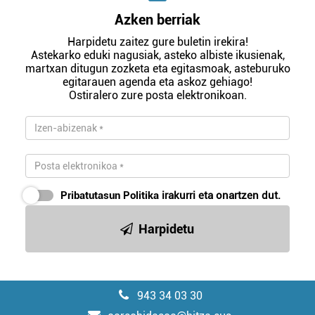
Azken berriak
Harpidetu zaitez gure buletin irekira!
Astekarko eduki nagusiak, asteko albiste ikusienak,
martxan ditugun zozketa eta egitasmoak, asteburuko
egitarauen agenda eta askoz gehiago!
Ostiralero zure posta elektronikoan.
Pribatutasun Politika
irakurri eta onartzen dut.
Harpidetu
943 34 03 30