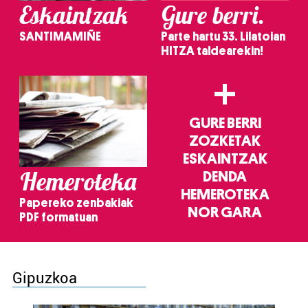
Eskaintzak
Gure berri.
SANTIMAMIÑE
Parte hartu 33. Lilatoian
HITZA taldearekin!
+
GURE BERRI
ZOZKETAK
ESKAINTZAK
Hemeroteka
DENDA
HEMEROTEKA
Papereko zenbakiak
NOR GARA
PDF formatuan
Gipuzkoa