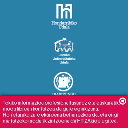
Tokiko informazioa profesionaltasunez eta euskaratik,
modu librean kontatzea da gure eginkizuna.
Horretarako zure ekarpena beharrezkoa da, eta ongi
maitatzeko modurik zintzoena da HITZAkide egitea.