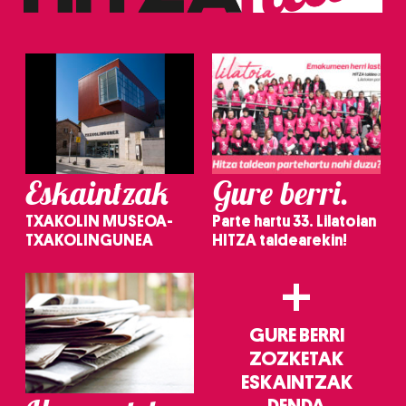
erabiltzeko baimen esplizitua ematen diguzu.
Gehiago
irakurri
Eskaintzak
Gure berri.
TXAKOLIN MUSEOA-
Parte hartu 33. Lilatoian
TXAKOLINGUNEA
HITZA taldearekin!
+
GURE BERRI
ZOZKETAK
ESKAINTZAK
DENDA