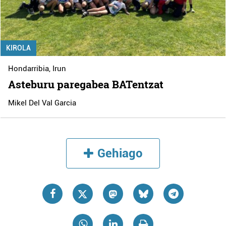
KIROLA
Hondarribia
,
Irun
Asteburu paregabea BATentzat
Mikel Del Val Garcia
Gehiago