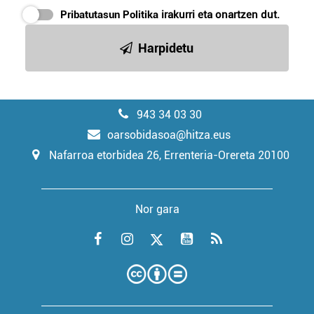
Pribatutasun Politika
irakurri eta onartzen dut.
Harpidetu
943 34 03 30
oarsobidasoa@hitza.eus
Nafarroa etorbidea 26, Errenteria-Orereta 20100
Nor gara