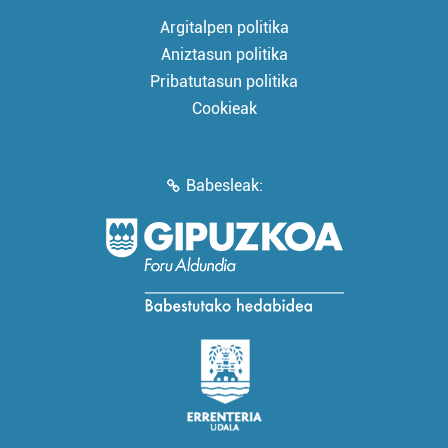
Argitalpen politika
Aniztasun politika
Pribatutasun politika
Cookieak
Babesleak: